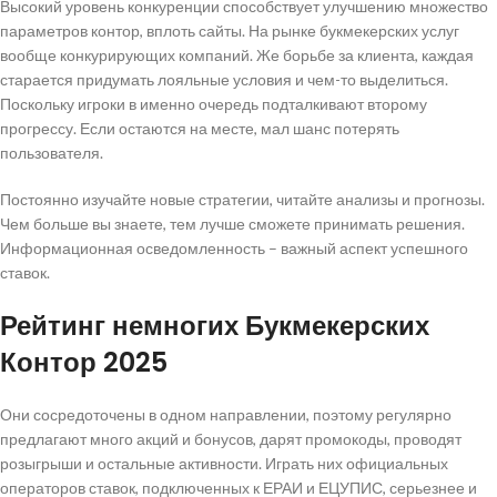
Высокий уровень конкуренции способствует улучшению множество
параметров контор, вплоть сайты. На рынке букмекерских услуг
вообще конкурирующих компаний. Же борьбе за клиента, каждая
старается придумать лояльные условия и чем-то выделиться.
Поскольку игроки в именно очередь подталкивают второму
прогрессу. Если остаются на месте, мал шанс потерять
пользователя.
Постоянно изучайте новые стратегии, читайте анализы и прогнозы.
Чем больше вы знаете, тем лучше сможете принимать решения.
Информационная осведомленность – важный аспект успешного
ставок.
Рейтинг немногих Букмекерских
Контор 2025
Они сосредоточены в одном направлении, поэтому регулярно
предлагают много акций и бонусов, дарят промокоды, проводят
розыгрыши и остальные активности. Играть них официальных
операторов ставок, подключенных к ЕРАИ и ЕЦУПИС, серьезнее и