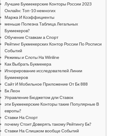
Лучшие Букмекерские Конторы России 2023
Онлайн: Топ-10 немногих
Маржа И Коэффициенты
меньше Полезна Таблица Легальных
Букмекеров?
Обучение Ставкам а Спорт
Рейтинг Букмекерских Контор России По Росписи
Событий
Режимы и Слоты На Winline
Как Выбрать Букмекера
Игнорирование исследователей Линии
Букмекеров
Сайт И Мобильное Приложение От Бк 888
Бк Леон
Управление Бюджетом дли Ставок
эти Букмекерские Конторы такие Популярные В
европы?
Ставки На Спорт
почему Стоит Доверять такому Рейтингу Бк?
Ставки На Слишком вообще Событий