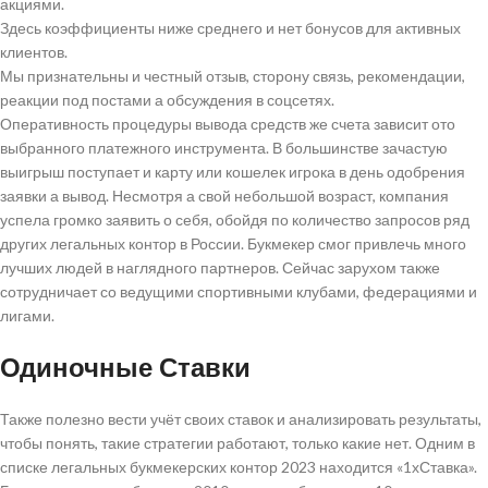
акциями.
Здесь коэффициенты ниже среднего и нет бонусов для активных
клиентов.
Мы признательны и честный отзыв, сторону связь, рекомендации,
реакции под постами а обсуждения в соцсетях.
Оперативность процедуры вывода средств же счета зависит ото
выбранного платежного инструмента. В большинстве зачастую
выигрыш поступает и карту или кошелек игрока в день одобрения
заявки а вывод. Несмотря а свой небольшой возраст, компания
успела громко заявить о себя, обойдя по количество запросов ряд
других легальных контор в России. Букмекер смог привлечь много
лучших людей в наглядного партнеров. Сейчас зарухом также
сотрудничает со ведущими спортивными клубами, федерациями и
лигами.
Одиночные Ставки
Также полезно вести учёт своих ставок и анализировать результаты,
чтобы понять, такие стратегии работают, только какие нет. Одним в
списке легальных букмекерских контор 2023 находится «1хСтавка».