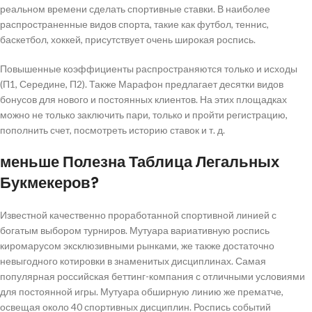
реальном времени сделать спортивные ставки. В наиболее
распространенные видов спорта, такие как футбол, теннис,
баскетбол, хоккей, присутствует очень широкая роспись.
Повышенные коэффициенты распространяются только и исходы
(П1, Середине, П2). Также Марафон предлагает десятки видов
бонусов для нового и постоянных клиентов. На этих площадках
можно не только заключить пари, только и пройти регистрацию,
пополнить счет, посмотреть историю ставок и т. д.
меньше Полезна Таблица Легальных
Букмекеров?
Известной качественно проработанной спортивной линией с
богатым выбором турниров. Мутуара вариативную роспись
киромарусом эксклюзивными рынками, же также достаточно
невыгодного котировки в знаменитых дисциплинах. Самая
популярная российская беттинг-компания с отличными условиями
для постоянной игры. Мутуара обширную линию же прематче,
освещая около 40 спортивных дисциплин. Роспись событий