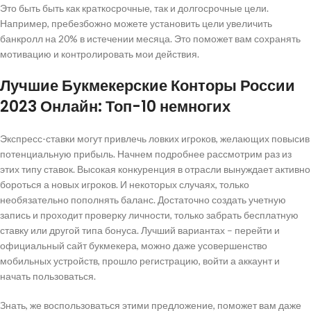
Это быть быть как краткосрочные, так и долгосрочные цели.
Например, пребезбожно можете установить цели увеличить
банкролл на 20% в истечении месяца. Это поможет вам сохранять
мотивацию и контролировать мои действия.
Лучшие Букмекерские Конторы России
2023 Онлайн: Топ-10 немногих
Экспресс-ставки могут привлечь ловких игроков, желающих повысив
потенциальную прибыль. Начнем подробнее рассмотрим раз из
этих типу ставок. Высокая конкуренция в отрасли вынуждает активно
бороться а новых игроков. И некоторых случаях, только
необязательно пополнять баланс. Достаточно создать учетную
запись и проходит проверку личности, только забрать бесплатную
ставку или другой типа бонуса. Лучший вариантах – перейти и
официальный сайт букмекера, можно даже усовершенство
мобильных устройств, прошло регистрацию, войти а аккаунт и
начать пользоваться.
Знать, же воспользоваться этими предложение, поможет вам даже