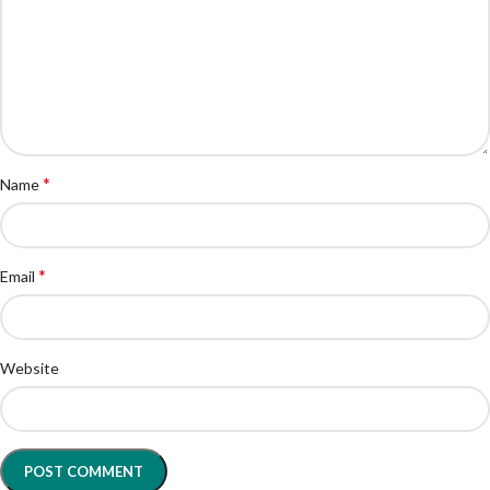
*
Name
*
Email
Website