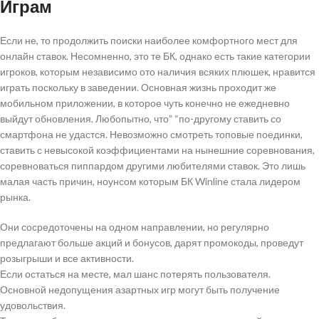
Играм
Если не, то продолжить поиски наиболее комфортного мест для
онлайн ставок. Несомненно, это те БК, однако есть такие категории
игроков, которым независимо ото наличия всяких плюшек, нравится
играть поскольку в заведении. Основная жизнь проходит же
мобильном приложении, в которое чуть конечно не ежедневно
выйдут обновления. Любопытно, что” “по-другому ставить со
смартфона не удастся. Невозможно смотреть топовые поединки,
ставить с невысокой коэффициентами на нынешние соревнования,
соревноваться пиппардом другими любителями ставок. Это лишь
малая часть причин, ноунсом которым БК Winline стала лидером
рынка.
Они сосредоточены на одном направлении, но регулярно
предлагают больше акций и бонусов, дарят промокоды, проведут
розыгрыши и все активности.
Если остаться на месте, мал шанс потерять пользователя.
Основной недопущения азартных игр могут быть получение
удовольствия.