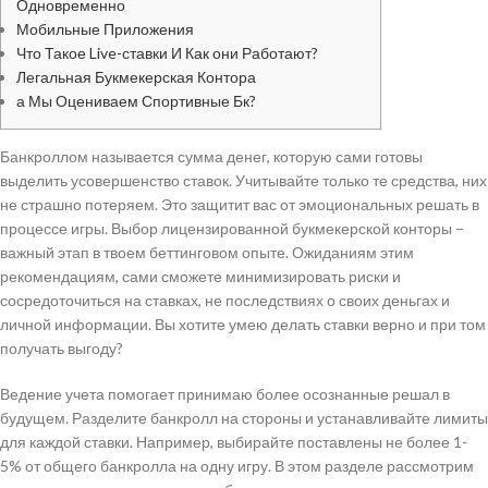
Одновременно
Мобильные Приложения
Что Такое Live-ставки И Как они Работают?
Легальная Букмекерская Контора
а Мы Оцениваем Спортивные Бк?
Банкроллом называется сумма денег, которую сами готовы
выделить усовершенство ставок. Учитывайте только те средства, них
не страшно потеряем. Это защитит вас от эмоциональных решать в
процессе игры. Выбор лицензированной букмекерской конторы –
важный этап в твоем беттинговом опыте. Ожиданиям этим
рекомендациям, сами сможете минимизировать риски и
сосредоточиться на ставках, не последствиях о своих деньгах и
личной информации. Вы хотите умею делать ставки верно и при том
получать выгоду?
Ведение учета помогает принимаю более осознанные решал в
будущем. Разделите банкролл на стороны и устанавливайте лимиты
для каждой ставки. Например, выбирайте поставлены не более 1-
5% от общего банкролла на одну игру. В этом разделе рассмотрим