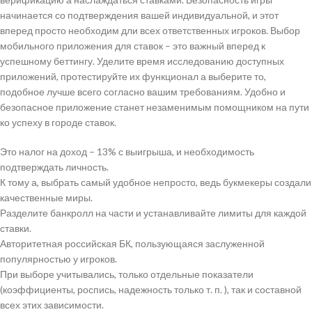
начинается со подтверждения вашей индивидуальной, и этот
вперед просто необходим дли всех ответственных игроков. Выбор
мобильного приложения для ставок – это важный вперед к
успешному беттингу. Уделите время исследованию доступных
приложений, протестируйте их функционал а выберите то,
подобное лучше всего согласно вашим требованиям. Удобно и
безопасное приложение станет незаменимым помощником на пути
ко успеху в городе ставок.
Это налог на доход – 13% с выигрыша, и необходимость
подтверждать личность.
К тому а, выбрать самый удобное непросто, ведь букмекеры создали
качественные миры.
Разделите банкролл на части и устанавливайте лимиты для каждой
ставки.
Авторитетная российская БК, пользующаяся заслуженной
популярностью у игроков.
При выборе учитывались, только отдельные показатели
(коэффициенты, роспись, надежность только т. п. ), так и составной
всех этих зависимости.