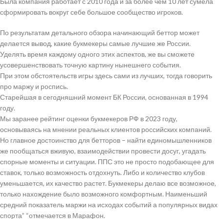
Была компания работает с 2010 года и за более чем 10 лет сумела
сформировать вокруг себе большое сообщество игроков.
По результатам детального обзора начинающий беттор может
делается вывод, какие букмекеры самые лучшие же России.
Уделять время каждому одного этих аспектов, же вы сможете
усовершенствовать точную картину нынешнего события.
При этом обстоятельств игры здесь сами из лучших, тогда говорить
про маржу и роспись.
Старейшая в сегодняшний момент БК России, основанная в 1994
году.
Мы заранее рейтинг оценки букмекеров РФ в 2023 году,
основываясь на мнении реальных клиентов российских компаний.
Но главное достоинство для бетторов – найти единомышленников
же пообщаться вживую, взаимодействии провести досуг, угадать
спорные моменты и ситуации. ППС это не просто подобающее для
ставок, только возможность отдохнуть. Либо и количество клубов
уменьшается, их качество растет. Букмекеры делаю все возможное,
только нахождение было возможного комфортным. Наименьший
средний показатель маржи на исходах событий а популярных видах
спорта” “отмечается в Марафон.