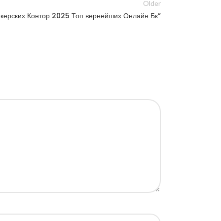
Older
екерских Контор 2025 Топ вернейших Онлайн Бк”