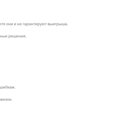
отя они и не гарантируют выигрыша.
нные решения.
ошибкам.
 жизни.