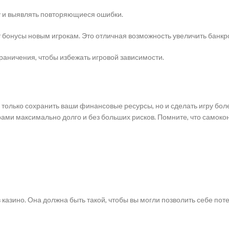
у и выявлять повторяющиеся ошибки.
бонусы новым игрокам. Это отличная возможность увеличить банкр
раничения, чтобы избежать игровой зависимости.
только сохранить ваши финансовые ресурсы, но и сделать игру бол
ами максимально долго и без больших рисков. Помните, что самоко
 казино. Она должна быть такой, чтобы вы могли позволить себе пот