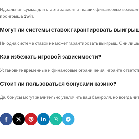
Идеальная сумма для старта зависит от ваших финансовых возможно
проигрыша
1win
.
Могут ли системы ставок гарантировать выигры
Ни одна система ставок не может гарантировать выигрыш. Они лиш
Как избежать игровой зависимости?
Установите временные и финансовые ограничения, играйте ответст
Стоит ли пользоваться бонусами казино?
Да, бонусы могут значительно увеличить ваш банкролл, но всегда ч