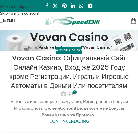
Skip to navigation
Skip to main content
MENU
Vovan Casino
Home
/
Archive by Category "Vovan Casino"
VOVAN CASINO
Vovan Casino: Официальный Сайт
Онлайн Казино, Вход же 2025 Году
кроме Регистрации, Играть и Игровые
Автоматы в Деньги Или посетителям
0
Vovan Казино: официальному Сайт, Регистрация а Бонусы
Играй а Слоты ОнлайнContentБездепозитные Бонусы
Вован Казино же Промоко...
CONTINUE READING