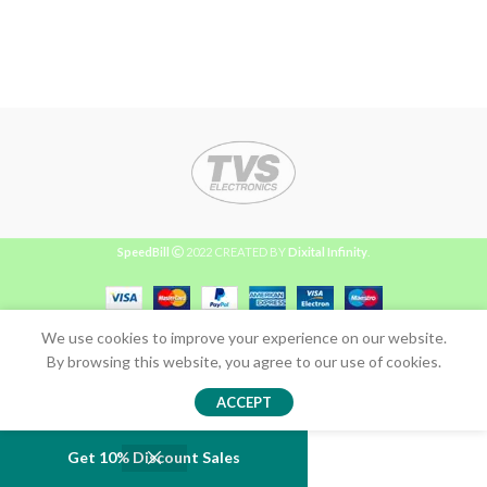
SpeedBill
2022 CREATED BY
Dixital Infinity
.
We use cookies to improve your experience on our website.
By browsing this website, you agree to our use of cookies.
ACCEPT
Get 10% Discount Sales
Shop
Wishlist
Cart
My account