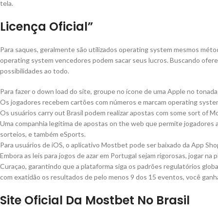
tela.
Licença Oficial”
Para saques, geralmente são utilizados operating system mesmos métodos 
operating system vencedores podem sacar seus lucros. Buscando oferece
possibilidades ao todo.
Para fazer o down load do site, groupe no ícone de uma Apple no tonada
Os jogadores recebem cartões com números e marcam operating system
Os usuários carry out Brasil podem realizar apostas com some sort of 
Uma companhia legítima de apostas on the web que permite jogadores a
sorteios, e também eSports.
Para usuários de iOS, o aplicativo Mostbet pode ser baixado da App Shop 
Embora as leis para jogos de azar em Portugal sejam rigorosas, jogar na
Curaçao, garantindo que a plataforma siga os padrões regulatórios glob
com exatidão os resultados de pelo menos 9 dos 15 eventos, você ganha
Site Oficial Da Mostbet No Brasil