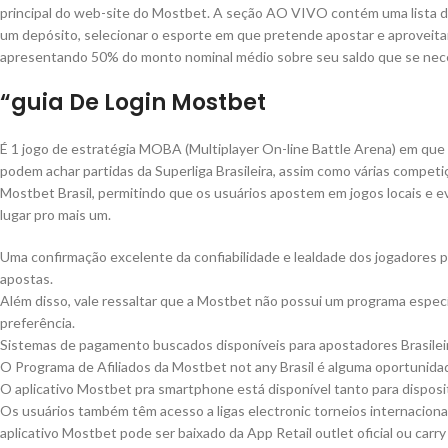
principal do web-site do Mostbet. A seção AO VIVO contém uma lista d
um depósito, selecionar o esporte em que pretende apostar e aproveita
apresentando 50% do monto nominal médio sobre seu saldo que se nece
“guia De Login Mostbet
É 1 jogo de estratégia MOBA (Multiplayer On-line Battle Arena) em que 
podem achar partidas da Superliga Brasileira, assim como várias compet
Mostbet Brasil, permitindo que os usuários apostem em jogos locais e e
lugar pro mais um.
Uma confirmação excelente da confiabilidade e lealdade dos jogadores p
apostas.
Além disso, vale ressaltar que a Mostbet não possui um programa especí
preferência.
Sistemas de pagamento buscados disponíveis para apostadores Brasileir
O Programa de Afiliados da Mostbet not any Brasil é alguma oportunida
O aplicativo Mostbet pra smartphone está disponível tanto para disposi
Os usuários também têm acesso a ligas electronic torneios internaciona
aplicativo Mostbet pode ser baixado da App Retail outlet oficial ou carr