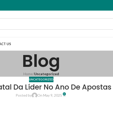
ACT US
Blog
Home
/
Uncategorized
UNCATEGORIZED
atal Da Líder No Ano De Apostas
0
Posted by
On May 9, 2025