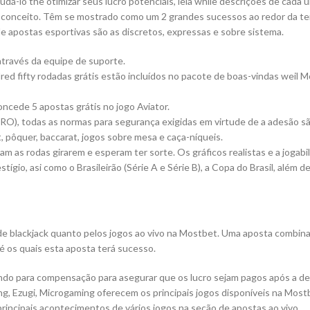
dá-lo the otimizar seus lucro potenciais, leia while descrições de cada 
 o conceito. Têm se mostrado como um 2 grandes sucessos ao redor da ter
e apostas esportivas são as discretos, expressas e sobre sistema.
através da equipe de suporte.
 fifty rodadas grátis estão incluídos no pacote de boas-vindas weil Mo
ncede 5 apostas grátis no jogo Aviator.
O), todas as normas para segurança exigidas em virtude de a adesão sã
, pôquer, baccarat, jogos sobre mesa e caça-níqueis.
s rodas girarem e esperam ter sorte. Os gráficos realistas e a jogabili
io, asi como o Brasileirão (Série A e Série B), a Copa do Brasil, além de 
e blackjack quanto pelos jogos ao vivo na Mostbet. Uma aposta combina
é os quais esta aposta terá sucesso.
undo para compensação para asegurar que os lucro sejam pagos após a dec
, Ezugi, Microgaming oferecem os principais jogos disponíveis na Most
ncipais acontecimentos de vários jogos na seção de apostas ao vivo.