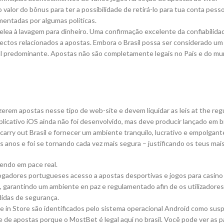
alor do bônus para ter a possibilidade de retirá-lo para tua conta pesso
mentadas por algumas políticas.
lea à lavagem para dinheiro. Uma confirmação excelente da confiabilida
ectos relacionados a apostas. Embora o Brasil possa ser considerado um 
egal predominante. Apostas não são completamente legais no País e do m
zerem apostas nesse tipo de web-site e devem liquidar as leis at the r
icativo iOS ainda não foi desenvolvido, mas deve producir lançado em bre
 carry out Brasil e fornecer um ambiente tranquilo, lucrativo e empolgan
anos e foi se tornando cada vez mais segura – justificando os teus mais
endo em pace real.
ogadores portugueses acesso a apostas desportivas e jogos para casino 
, garantindo um ambiente en paz e regulamentado afin de os utilizadores
didas de segurança.
e in Store são identificados pelo sistema operacional Android como susp
e de apostas porque o MostBet é legal aqui no brasil. Você pode ver as 