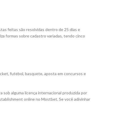
as feitas são resolvidas dentro de 25 dias e
za formas sobre cadastro variadas, tendo cinco
cket, futebol, basquete, aposta em concursos e
a sob alguma licença internacional produzida por
stablishment online no Mostbet. Se você adivinhar