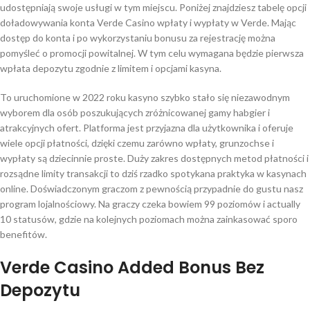
udostępniają swoje usługi w tym miejscu. Poniżej znajdziesz tabelę opcji
doładowywania konta Verde Casino wpłaty i wypłaty w Verde. Mając
dostęp do konta i po wykorzystaniu bonusu za rejestrację można
pomyśleć o promocji powitalnej. W tym celu wymagana będzie pierwsza
wpłata depozytu zgodnie z limitem i opcjami kasyna.
To uruchomione w 2022 roku kasyno szybko stało się niezawodnym
wyborem dla osób poszukujących zróżnicowanej gamy habgier i
atrakcyjnych ofert. Platforma jest przyjazna dla użytkownika i oferuje
wiele opcji płatności, dzięki czemu zarówno wpłaty, grunzochse i
wypłaty są dziecinnie proste. Duży zakres dostępnych metod płatności i
rozsądne limity transakcji to dziś rzadko spotykana praktyka w kasynach
online. Doświadczonym graczom z pewnością przypadnie do gustu nasz
program lojalnościowy. Na graczy czeka bowiem 99 poziomów i actually
10 statusów, gdzie na kolejnych poziomach można zainkasować sporo
benefitów.
Verde Casino Added Bonus Bez
Depozytu