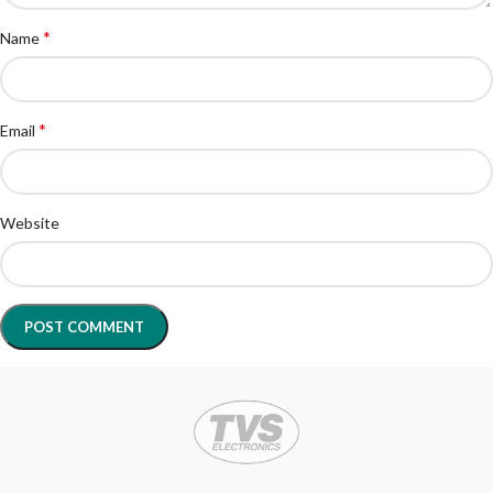
*
Name
*
Email
Website