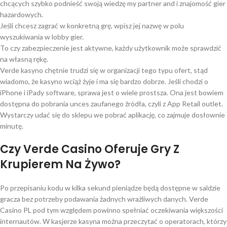
chcących szybko podnieść swoją wiedzę my partner and i znajomość gier
hazardowych.
Jeśli chcesz zagrać w konkretną grę, wpisz jej nazwę w polu
wyszukiwania w lobby gier.
To czy zabezpieczenie jest aktywne, każdy użytkownik może sprawdzić
na własną rękę.
Verde kasyno chętnie trudzi się w organizacji tego typu ofert, stąd
wiadomo, że kasyno wciąż żyje i ma się bardzo dobrze. Jeśli chodzi o
iPhone i iPady software, sprawa jest o wiele prostsza. Ona jest bowiem
dostępna do pobrania unces zaufanego źródła, czyli z App Retail outlet.
Wystarczy udać się do sklepu we pobrać aplikację, co zajmuje dosłownie
minutę.
Czy Verde Casino Oferuje Gry Z
Krupierem Na Żywo?
Po przepisaniu kodu w kilka sekund pieniądze będą dostępne w saldzie
gracza bez potrzeby podawania żadnych wrażliwych danych. Verde
Casino PL pod tym względem powinno spełniać oczekiwania większości
internautów. W kasjerze kasyna można przeczytać o operatorach, którzy