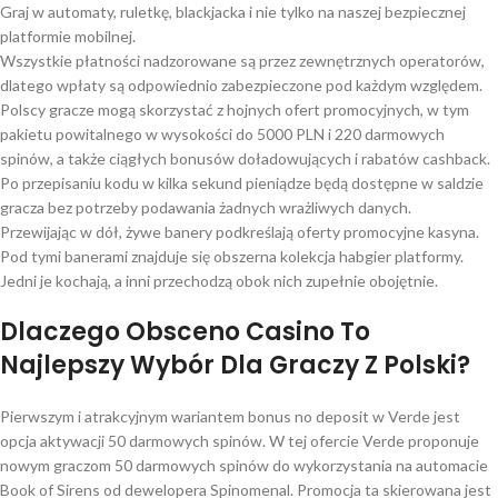
Graj w automaty, ruletkę, blackjacka i nie tylko na naszej bezpiecznej
platformie mobilnej.
Wszystkie płatności nadzorowane są przez zewnętrznych operatorów,
dlatego wpłaty są odpowiednio zabezpieczone pod każdym względem.
Polscy gracze mogą skorzystać z hojnych ofert promocyjnych, w tym
pakietu powitalnego w wysokości do 5000 PLN i 220 darmowych
spinów, a także ciągłych bonusów doładowujących i rabatów cashback.
Po przepisaniu kodu w kilka sekund pieniądze będą dostępne w saldzie
gracza bez potrzeby podawania żadnych wrażliwych danych.
Przewijając w dół, żywe banery podkreślają oferty promocyjne kasyna.
Pod tymi banerami znajduje się obszerna kolekcja habgier platformy.
Jedni je kochają, a inni przechodzą obok nich zupełnie obojętnie.
Dlaczego Obsceno Casino To
Najlepszy Wybór Dla Graczy Z Polski?
Pierwszym i atrakcyjnym wariantem bonus no deposit w Verde jest
opcja aktywacji 50 darmowych spinów. W tej ofercie Verde proponuje
nowym graczom 50 darmowych spinów do wykorzystania na automacie
Book of Sirens od dewelopera Spinomenal. Promocja ta skierowana jest