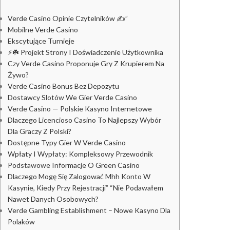
Verde Casino Opinie Czytelników ✍️”
Mobilne Verde Casino
Ekscytujące Turnieje
⚡️☘️ Projekt Strony I Doświadczenie Użytkownika
Czy Verde Casino Proponuje Gry Z Krupierem Na
Żywo?
Verde Casino Bonus Bez Depozytu
Dostawcy Slotów We Gier Verde Casino
Verde Casino — Polskie Kasyno Internetowe
Dlaczego Licencioso Casino To Najlepszy Wybór
Dla Graczy Z Polski?
Dostępne Typy Gier W Verde Casino
Wpłaty I Wypłaty: Kompleksowy Przewodnik
Podstawowe Informacje O Green Casino
Dlaczego Mogę Się Zalogować Mhh Konto W
Kasynie, Kiedy Przy Rejestracji” “Nie Podawałem
Nawet Danych Osobowych?
Verde Gambling Establishment – Nowe Kasyno Dla
Polaków