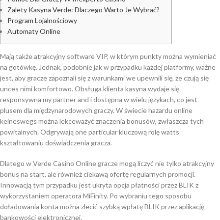
Zalety Kasyna Verde: Dlaczego Warto Je Wybrać?
Program Lojalnościowy
Automaty Online
Mają także atrakcyjny software VIP, w którym punkty można wymieniać
na gotówkę. Jednak, podobnie jak w przypadku każdej platformy, ważne
jest, aby gracze zapoznali się z warunkami we upewnili się, że czują się
unces nimi komfortowo. Obsługa klienta kasyna wydaje się
responsywna my partner and i dostępna w wielu językach, co jest
plusem dla międzynarodowych graczy. W świecie hazardu online
keineswegs można lekceważyć znaczenia bonusów, zwłaszcza tych
powitalnych. Odgrywają one particular kluczową rolę watts
kształtowaniu doświadczenia gracza.
Dlatego w Verde Casino Online gracze mogą liczyć nie tylko atrakcyjny
bonus na start, ale również ciekawą ofertę regularnych promocji.
Innowacją tym przypadku jest ukryta opcja płatności przez BLIK z
wykorzystaniem operatora MiFinity. Po wybraniu tego sposobu
doładowania konta można zlecić szybką wpłatę BLIK przez aplikację
bankowości elektronicznej.