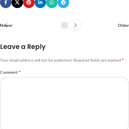
Newer
Older
Leave a Reply
*
Your email address will not be published.
Required fields are marked
*
Comment