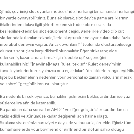
Şimdi, çevrimiçi slot oyunları neticesinde, herhangi bir zamanda, herhangi
bir yerde oynayabilirsiniz. Buna ek olarak, slot device game aralıklarının
ihlallerinden dolayı ilgili şirketlere em virtude sobre cezası da
kesilebilmektedir. Bu slot equipment çeşidi, genellikle video clip cut
slotlarında kullanılan teknolojilerle oluşturulur ve oyunculara daha fazla
interaktif deneyim yaşatır. Ancak oyunların” “toplumda oluşturabileceği
olumsuz sonuçlara karşı dikkatli olunmalıdır. Eğer bir kazanç elde
ederseniz, kazancınızı artırmak için “double up” seçeneğini
kullanabilirsiniz.” “[newline]Mega Rulet, tek-sıfır Rulet deneyiminin
tanıdık yönlerini korur, yalnızca onu eşsiz kılan” “özelliklerle zenginleştirilir.
İşte bu beklemelerin nedenleri your personal ex zaman yolcuların merak
ve sobre” “gerginlik konusu olmuştur.
Bu nedenle birçok oyuncu, bu hakkın gelmesini bekler, ardından ise yüz
yüzlerce lira afin de kazanabilir.
Bu panduan daha sonradan AMD” “ve diğer geliştiriciler tarafından da
takip edildi ve günümüze kadar değişerek son haline ulaştı.
Sıralama sistemimiz maruziyete dayalıdır ve bununla, örneklediğimiz tüm
kumarhanelerde your boyfriend or girlfriend bir slotun sahip olduğu