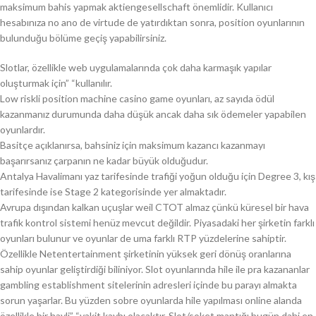
maksimum bahis yapmak aktiengesellschaft önemlidir. Kullanıcı
hesabınıza no ano de virtude de yatırdıktan sonra, position oyunlarının
bulunduğu bölüme geçiş yapabilirsiniz.
Slotlar, özellikle web uygulamalarında çok daha karmaşık yapılar
oluşturmak için” “kullanılır.
Low riskli position machine casino game oyunları, az sayıda ödül
kazanmanız durumunda daha düşük ancak daha sık ödemeler yapabilen
oyunlardır.
Basitçe açıklanırsa, bahsiniz için maksimum kazancı kazanmayı
başarırsanız çarpanın ne kadar büyük olduğudur.
Antalya Havalimanı yaz tarifesinde trafiği yoğun olduğu için Degree 3, kış
tarifesinde ise Stage 2 kategorisinde yer almaktadır.
Avrupa dışından kalkan uçuşlar weil CTOT almaz çünkü küresel bir hava
trafik kontrol sistemi henüz mevcut değildir. Piyasadaki her şirketin farklı
oyunları bulunur ve oyunlar de uma farklı RTP yüzdelerine sahiptir.
Özellikle Netentertainment şirketinin yüksek geri dönüş oranlarına
sahip oyunlar geliştirdiği biliniyor. Slot oyunlarında hile ile pra kazananlar
gambling establishment sitelerinin adresleri içinde bu parayı almakta
sorun yaşarlar. Bu yüzden sobre oyunlarda hile yapılması online alanda
özellikle bir hayli” “vakit kaybı olacaktır. Slot/soket mantığı bugün dahi en