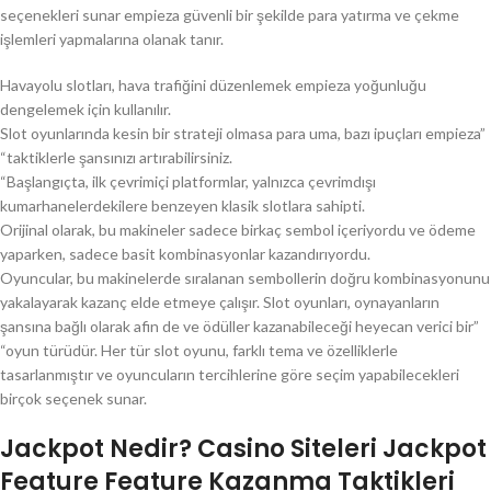
seçenekleri sunar empieza güvenli bir şekilde para yatırma ve çekme
işlemleri yapmalarına olanak tanır.
Havayolu slotları, hava trafiğini düzenlemek empieza yoğunluğu
dengelemek için kullanılır.
Slot oyunlarında kesin bir strateji olmasa para uma, bazı ipuçları empieza”
“taktiklerle şansınızı artırabilirsiniz.
“Başlangıçta, ilk çevrimiçi platformlar, yalnızca çevrimdışı
kumarhanelerdekilere benzeyen klasik slotlara sahipti.
Orijinal olarak, bu makineler sadece birkaç sembol içeriyordu ve ödeme
yaparken, sadece basit kombinasyonlar kazandırıyordu.
Oyuncular, bu makinelerde sıralanan sembollerin doğru kombinasyonunu
yakalayarak kazanç elde etmeye çalışır. Slot oyunları, oynayanların
şansına bağlı olarak afin de ve ödüller kazanabileceği heyecan verici bir”
“oyun türüdür. Her tür slot oyunu, farklı tema ve özelliklerle
tasarlanmıştır ve oyuncuların tercihlerine göre seçim yapabilecekleri
birçok seçenek sunar.
Jackpot Nedir? Casino Siteleri Jackpot
Feature Feature Kazanma Taktikleri