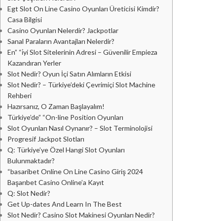
Egt Slot On Line Casino Oyunları Üreticisi Kimdir?
Casa Bilgisi
Casino Oyunları Nelerdir? Jackpotlar
Sanal Paraların Avantajları Nelerdir?
En” “i̇yi Slot Sitelerinin Adresi – Güvenilir Empieza
Kazandıran Yerler
Slot Nedir? Oyun İçi Satın Alımların Etkisi
Slot Nedir? – Türkiye’deki Çevrimiçi Slot Machine
Rehberi
Hazırsanız, O Zaman Başlayalım!
Türkiye’de” “On-line Position Oyunları
Slot Oyunları Nasıl Oynanır? – Slot Terminolojisi
Progresif Jackpot Slotları
Q: Türkiye’ye Özel Hangi Slot Oyunları
Bulunmaktadır?
“basaribet Online On Line Casino Giriş 2024
Başarıbet Casino Online’a Kayıt
Q: Slot Nedir?
Get Up-dates And Learn In The Best
Slot Nedir? Casino Slot Makinesi Oyunları Nedir?