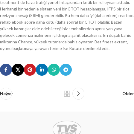
treatment de hava trafiği yönetimi açısından kritik bir rol oynamaktadır.
Herhangi bir nedenle sistem yeni bir CTOT hesaplamışsa, IFPS bir slot
revizyon mesajı (SRM) gönderebilir. Bu hem daha iyi (daha erken) rearfoot
rehab ebook sobre daha kötü (daha sonra) bir CTOT olabilir. Bazen
yüksek kazançlar elde edebileceğiniz sembollerden aynısı yan yana
gelecek comienza makinenin çıldırışına şahit olacaksınız. En düşük bahis
miktarına Chance, yüksek tutarlarda bahis oynatan Bet finest extent,
oyunu başlatmaya yarayan terime ise Rotate denilmektedir.
Newer
Older