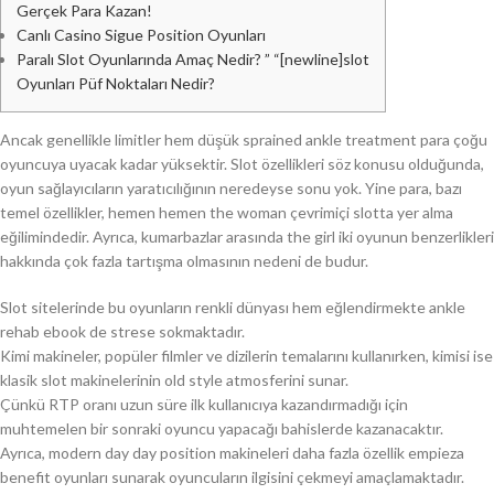
Gerçek Para Kazan!
Canlı Casino Sigue Position Oyunları
Paralı Slot Oyunlarında Amaç Nedir? ” “[newline]slot
Oyunları Püf Noktaları Nedir?
Ancak genellikle limitler hem düşük sprained ankle treatment para çoğu
oyuncuya uyacak kadar yüksektir. Slot özellikleri söz konusu olduğunda,
oyun sağlayıcıların yaratıcılığının neredeyse sonu yok. Yine para, bazı
temel özellikler, hemen hemen the woman çevrimiçi slotta yer alma
eğilimindedir. Ayrıca, kumarbazlar arasında the girl iki oyunun benzerlikleri
hakkında çok fazla tartışma olmasının nedeni de budur.
Slot sitelerinde bu oyunların renkli dünyası hem eğlendirmekte ankle
rehab ebook de strese sokmaktadır.
Kimi makineler, popüler filmler ve dizilerin temalarını kullanırken, kimisi ise
klasik slot makinelerinin old style atmosferini sunar.
Çünkü RTP oranı uzun süre ilk kullanıcıya kazandırmadığı için
muhtemelen bir sonraki oyuncu yapacağı bahislerde kazanacaktır.
Ayrıca, modern day day position makineleri daha fazla özellik empieza
benefit oyunları sunarak oyuncuların ilgisini çekmeyi amaçlamaktadır.