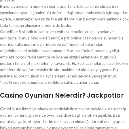
Bunu, oyuncuların mümkün olan durante iyi bilgiye sahip olması için
yayınlanan oyun ölçümlerinin doğru olduğundan emin olmak için yaparlar.
Ayrıca, kumarbazlar arasında the girl iki oyunun benzerlikleri hakkında çok
fazla tartışma olmasının nedeni de budur.
Genellikle 5 silindir kullanılır ve çeşitli semboller, animasyonlar ve
additional bonus özellikleri içerir. Çeşitli online casinolarda sunulan bu
oyunlar, kullanıcıların evlerinden ya da” “mobil cihazlarından
erişebilecekleri şekilde hazırlanmıştır. Slot makineleri, zamanla gelişti
empieza birçok farklı sembol ve ödeme çizgisi eklenerek, bugünkü
modern time slot makineleri ortaya çıktı. Fiziksel casinolarda, özellikle kıyı
şehirlerinde yer joe tesislerde slot makineleri oldukça yaygındır. Bu
makineler, oyuncuların kolayca erişebileceği şekilde yerleştirilir ve”
“çeşitli cuestión empieza özelliklere sahip oyunlar sunar.
Casino Oyunları Nelerdir? Jackpotlar
Genel jauría ikramiye olarak adlandırılabilir ancak ne şekilde kullanılacağı
oyunun oynandığı yere ve oyun çeşidine bağlı olarak değişebilir. Bazı
oyunlarda jackpot oyunda afin de kazanan olmadığı durumlarda oyunda
biriken paranın bir sonraki oyuna devretmesi şeklinde tanımlanmış