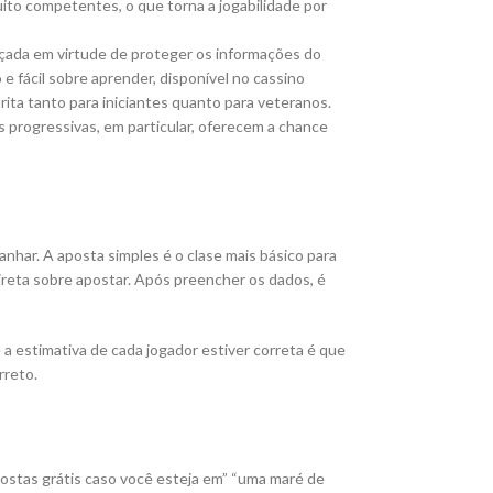
ito competentes, o que torna a jogabilidade por
nçada em virtude de proteger os informações do
e fácil sobre aprender, disponível no cassino
ita tanto para iniciantes quanto para veteranos.
s progressivas, em particular, oferecem a chance
nhar. A aposta simples é o clase mais básico para
ireta sobre apostar. Após preencher os dados, é
a estimativa de cada jogador estiver correta é que
rreto.
ostas grátis caso você esteja em” “uma maré de