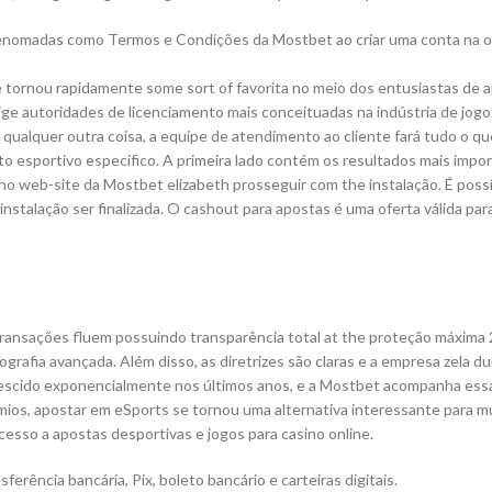
enomadas como Termos e Condições da Mostbet ao criar uma conta na or
tornou rapidamente some sort of favorita no meio dos entusiastas de ap
e autoridades de licenciamento mais conceituadas na indústria de jogos
ualquer outra coisa, a equipe de atendimento ao cliente fará tudo o que
 esportivo específico. A primeira lado contém os resultados mais import
o web-site da Mostbet elizabeth prosseguir com the instalação. É possíve
 instalação ser finalizada. O cashout para apostas é uma oferta válida pa
ransações fluem possuindo transparência total at the proteção máxima 
ografia avançada. Além disso, as diretrizes são claras e a empresa zela d
crescido exponencialmente nos últimos anos, e a Mostbet acompanha es
êmios, apostar em eSports se tornou uma alternativa interessante para 
esso a apostas desportivas e jogos para casino online.
erência bancária, Pix, boleto bancário e carteiras digitais.