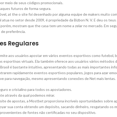
por meio de seus códigos promocionais.
 saques futuros de forma segura.
vel, at the o site foi desenhado por alguma equipe de makers muito com
l atua no setor desde 2009, é propriedade da Bizbon N. V. E deu os teus
 “porém, mostram que the casa tem um nome a zelar no mercado. Em segu
de preferência.
es Regulares
ermite aos usuários apostar em vários eventos esportivos como futebol, 
s esportivas virtuais. Ela também oferece aos usuários vários métodos 
no Brasil é bastante intuitivo, apresentando todas as mais importantes 
contrarem rapidamente eventos esportivos populares, jogos para azar em
suave para navegação, mesmo apresentando conexões de Net mais lentas.
uro e cristalino para todos os apostadores.
te através da qual podemos mirar.
 site de apostas, a Mostbet proporciona incríveis oportunidades sobre a
, apoyar sua conta obtendo um depósito, sacando dinheiro, resgatando os
provenientes de fontes não certificadas no seu dispositivo.