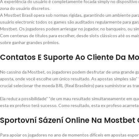
A experiência do usuário é completamente focada simply no dispositivo 
zona do usuário discretos.
A Mostbet Brasil opera sob normas rígidas, garantindo um ambiente para
usuário electronic todos os games são auditados regularmente para garan
Mostbet. Os jogadores podem arriesgar no jogador, no banqueiro, ou simp
Com centenas de títulos para escolher, desde slots clássicos até os mai
sobre ganhar grandes prêmios.
Contatos E Suporte Ao Cliente Da Mo
No cassino da Mostbet, os jogadores podem desfrutar de uma grande gama
aposta, onde você escolhe um único resultado. As apostas simples são” 
crucial selecionar the moeda BRL (Real Brasileiro) para suministrar as tr
Ela reduz a possibilidade” “de um mau resultado simultaneamente em que 
esta ex profeso terá sucesso. Como resultado, esta ex profeso acarreta
Sportovní Sázení Online Na Mostbet 
Para apoiar os jogadores no ano de momentos difíceis em apostas espo