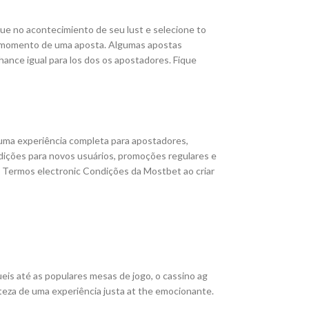
ique no acontecimiento de seu lust e selecione to
o momento de uma aposta. Algumas apostas
ance igual para los dos os apostadores. Fique
uma experiência completa para apostadores,
dições para novos usuários, promoções regulares e
o Termos electronic Condições da Mostbet ao criar
is até as populares mesas de jogo, o cassino ag
eza de uma experiência justa at the emocionante.