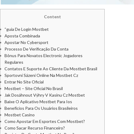
Content
“guia De Login Mostbet
Aposta Combinada
Apostar No Cybersport
Processo De Verificação Da Conta
Bônus Para Novatos Electronic Jogadores
Regulares
Contatos E Suporte Ao Cliente Da Mostbet Brasil
Sportovní Sázení Online Na Mostbet Cz
Entrar No Site Oficial
Mostbet – Site Oficial No Brasil
Jak Dosáhnout Výhry V Kasinu Cz Mostbet
Baixe O Aplicativo Mostbet Para Ios
Benefícios Para Os Usuários Brasileiros
Mostbet Casino
Como Apostar Em Esportes Com Mostbet?
Como Sacar Recurso Financeiro?