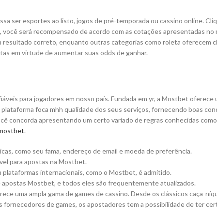
ossa ser esportes ao listo, jogos de pré-temporada ou cassino online. Cl
ão, você será recompensado de acordo com as cotações apresentadas n
resultado correto, enquanto outras categorias como roleta oferecem ch
tas em virtude de aumentar suas odds de ganhar.
áveis para jogadores em nosso país. Fundada em yr, a Mostbet oferece 
 plataforma foca mhh qualidade dos seus serviços, fornecendo boas con
 Você concorda apresentando um certo variado de regras conhecidas com
mostbet
.
icas, como seu fama, endereço de email e moeda de preferência.
ível para apostas na Mostbet.
m plataformas internacionais, como o Mostbet, é admitido.
e apostas Mostbet, e todos eles são frequentemente atualizados.
ece uma ampla gama de games de cassino. Desde os clássicos caça-níque
fornecedores de games, os apostadores tem a possibilidade de ter cert