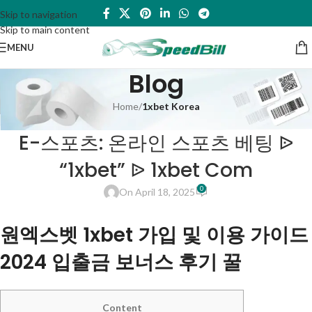
Skip to navigation
Skip to main content
MENU
Blog
Home
/
1xbet Korea
1XBET KOREA
E-스포츠: 온라인 스포츠 베팅 ᐉ
“1xbet” ᐉ 1xbet Com
0
On April 18, 2025
원엑스벳 1xbet 가입 및 이용 가이드
2024 입출금 보너스 후기 꿀
Content