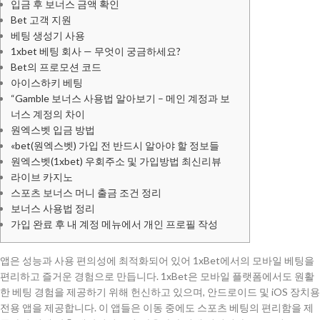
입금 후 보너스 금액 확인
Bet 고객 지원
베팅 생성기 사용
1xbet 베팅 회사 — 무엇이 궁금하세요?
Bet의 프로모션 코드
아이스하키 베팅
“Gamble 보너스 사용법 알아보기 – 메인 계정과 보
너스 계정의 차이
원엑스벳 입금 방법
«bet(원엑스벳) 가입 전 반드시 알아야 할 정보들
원엑스벳(1xbet) 우회주소 및 가입방법 최신리뷰
라이브 카지노
스포츠 보너스 머니 출금 조건 정리
보너스 사용법 정리
가입 완료 후 내 계정 메뉴에서 개인 프로필 작성
앱은 성능과 사용 편의성에 최적화되어 있어 1xBet에서의 모바일 베팅을
편리하고 즐거운 경험으로 만듭니다. 1xBet은 모바일 플랫폼에서도 원활
한 베팅 경험을 제공하기 위해 헌신하고 있으며, 안드로이드 및 iOS 장치용
전용 앱을 제공합니다. 이 앱들은 이동 중에도 스포츠 베팅의 편리함을 제