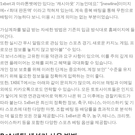
1xbet과 마라톤벳에만 있다는 ‘캐시아웃’ 기능인데요.” “[newline]이미지
에» «‘최대 판돈액‘ 이라고 적혀져 있는데, 계속 중복 배팅을 통해 무한으로
배팅이 가능하다 보니, 이용 시 크게 의미는 없는 부분이었습니다.
가상계좌를 발급 받는 자세한 방법은 기존의 입금 방식대로 홈페이지에 들
어간다.
또한 실시간 푸시 알림으로 관심 있는 스포츠 경기, 새로운 카지노 게임, 프
로모션 정보를 놓치지 않고 받아볼” “수 있다.
각 보너스에는 고유한 이용 약관과 요구 사항이 있으며, 이를 주의 깊게 따
르면 플레이어는 오해를 피하고 혜택을 극대화할 수 있습니다.
개인 정보 보호를 위해 이러한 단계는 중요하며, 계정 보안” “수준을 유지
하기 위해 필요한 정보들을 정확하게 입력하는 것이 좋다.
또한, 1XBET에서는 아래와 같이 문의처가 많으며, 라이브 채팅과 이메일
외에도 카카오톡으로도 연락할 수 있습니다. 모든 토토사이트들은 인지도
가 쌓이게 되면 연관검색어로 먹튀가 나온 뒤 그 이후에는 경찰키워드가
따라 붙는다. 1xBet은 최신의 정확한 정보, 축구, 테니스, 아이스하키 및 기
타 스포츠에 대한 다양한 마켓, 조합 베팅 등 배당률을 효과적으로 분석하
는 데 필요한 모든 것을 제공합니다. 1xBet은 축구, 농구, 테니스, 크리켓,
아이스하키 등을 포함한 다양한 스포츠 베팅 옵션을 제공합니다.