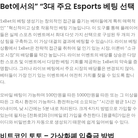
Bet에서의” “3대 주요 Esports 베팅 선택
1xBet의 베팅 생성기는 창의적인 접근을 즐기는 베터들에게 특히 매력적
인” “혁신적이고 상호 작용적인 베팅 기능입니다. 이 도구를 통해 플레이어
들은 실제 스포츠 이벤트에서 최대 다섯 가지 선택으로 구성된 두 개의 가
상 팀을 구축하고, 이 가상 대결의 결과에 베팅할 수 있습니다. 라이브 베팅
상황에서 1xBet은 전략적 접근을 취하여 덜 인기 있는 시장, 이른바 “소규
모 시장”의 배당률을 약간 높입니다. 라이브 이벤트의 배당률 상승은 다양
한 스포츠 및 이벤트에서 다양한 베팅 기회를 제공하는 1xBet의 약속을 증
명합니다. 그러나 라이브 베팅에서 주요 시장의 배당률은 변경되지 않아,
베터들이 가장 인기 있는 이벤트에서 여전히 가치를 찾을 수 있도록 합니
다.
모바일 배팅이 가능하며 100만원을 따든 1000만원을 따든 또는 그 이상을
따든 그 즉시 환전이 가능하다. 환전하는데 소요되는” “시간은 평균 1시간
이내이며, 낮 시간에는 5분 내로 처리된다. 크게 4가지 방법으로 가입할 수
있는데 필자는 [전화로]와 [이메일로] 가입을 추천한다. [원클릭]가입은 아
이디와 비밀번호가 자동으로 생성되기 때문에 쉽게 잃어버릴 수 있다.
비트코인 토토 – 가상화폐 입출금 방법