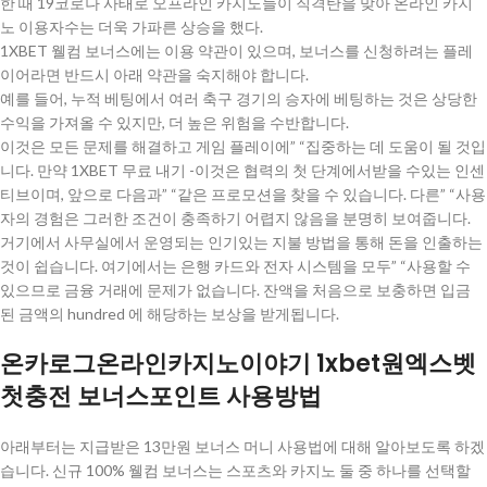
한 때 19코로나 사태로 오프라인 카지노들이 직격탄을 맞아 온라인 카지
노 이용자수는 더욱 가파른 상승을 했다.
1XBET 웰컴 보너스에는 이용 약관이 있으며, 보너스를 신청하려는 플레
이어라면 반드시 아래 약관을 숙지해야 합니다.
예를 들어, 누적 베팅에서 여러 축구 경기의 승자에 베팅하는 것은 상당한
수익을 가져올 수 있지만, 더 높은 위험을 수반합니다.
이것은 모든 문제를 해결하고 게임 플레이에” “집중하는 데 도움이 될 것입
니다. 만약 1XBET 무료 내기 -이것은 협력의 첫 단계에서받을 수있는 인센
티브이며, 앞으로 다음과” “같은 프로모션을 찾을 수 있습니다. 다른” “사용
자의 경험은 그러한 조건이 충족하기 어렵지 않음을 분명히 보여줍니다.
거기에서 사무실에서 운영되는 인기있는 지불 방법을 통해 돈을 인출하는
것이 쉽습니다. 여기에서는 은행 카드와 전자 시스템을 모두” “사용할 수
있으므로 금융 거래에 문제가 없습니다. 잔액을 처음으로 보충하면 입금
된 금액의 hundred 에 해당하는 보상을 받게됩니다.
온카로그온라인카지노이야기 1xbet원엑스벳
첫충전 보너스포인트 사용방법
아래부터는 지급받은 13만원 보너스 머니 사용법에 대해 알아보도록 하겠
습니다. 신규 100% 웰컴 보너스는 스포츠와 카지노 둘 중 하나를 선택할