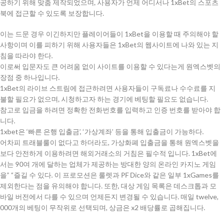
공하기 위해 맞춤 제작되었으며, 사용자가 언제 어디서나 1xBet의 스포츠
북에 접근할 수 있도록 보장합니다.
이는 드문 경우 이긴하지만 플레이어들이 1xBet을 이용할 때 주의해야 할
사항이며 이를 피하기 위해 사용자들은 1xBet의 웹사이트에 나와 있는 지
침을 따라야 한다.
이로써 입문자도 큰 어려움 없이 사이트를 이용할 수 있다는게 원엑스벳의
장점 중 하나입니다.
1xBet의 라이브 스트림에 접근하려면 사용자들이 구독료나 수수료를 지
불할 필요가 없으며, 시청하고자 하는 경기에 베팅할 필요도 없습니다.
참고로 입금을 하려면 정확한 전화번호를 입력하고 인증 번호를 받아야 합
니다.
1xbet은 ‘빠른 은행 입출금’, ‘가상계좌’ 등을 통해 입출금이 가능하다.
어차피 트래블룰이 없다고 하더라도, 가상화폐 입출금을 통해 원엑스벳을
보다 안전하게 이용하려면 해외거래소의 거침은 필수적 입니다. 1xBet에
서는 90여 개에 달하는 업체가 제공하는 방대한 양의 온라인 카지노 게임
을” “즐길 수 있다. 이 프로모션은 룰렛과 PF Dice와 같은 일부 1xGames를
제외한다는 점을 유의해야 합니다. 또한, 대상 게임 목록은 데스크톱과 모
바일 버전에서 다를 수 있으며 언제든지 변경될 수 있습니다. 매일 twelve,
000개의 베팅이 무작위로 선택되며, 상금은 x2 배당률로 곱해집니다.