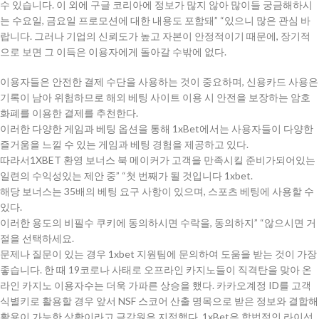
수 있습니다. 이 외에 구글 코리아에 정보가 많지 않아 많이들 궁금해하시
는 수요일, 금요일 프로모션에 대한 내용도 포함돼” “있으니 많은 관심 바
랍니다. 그러나 기업의 신뢰도가 높고 자본이 안정적이기 때문에, 장기적
으로 보면 그 이득은 이용자에게 돌아갈 수밖에 없다.
이용자들은 안전한 결제 수단을 사용하는 것이 중요하며, 신용카드 사용은
기록이 남아 위험하므로 해외 베팅 사이트 이용 시 안전을 보장하는 암호
화폐를 이용한 결제를 추천한다.
이러한 다양한 게임과 베팅 옵션을 통해 1xBet에서는 사용자들이 다양한
즐거움을 느낄 수 있는 게임과 베팅 경험을 제공하고 있다.
따라서1XBET 환영 보너스 북 메이커가 고객을 만족시킬 준비가되어있는
일련의 수익성있는 제안 중” “첫 번째가 될 것입니다 1xbet.
해당 보너스는 35배의 베팅 요구 사항이 있으며, 스포츠 베팅에 사용할 수
있다.
이러한 용도의 비필수 쿠키에 동의하시면 수락을, 동의하지” “않으시면 거
절을 선택하세요.
문제나 질문이 있는 경우 1xbet 지원팀에 문의하여 도움을 받는 것이 가장
좋습니다. 한 때 19코로나 사태로 오프라인 카지노들이 직격탄을 맞아 온
라인 카지노 이용자수는 더욱 가파른 상승을 했다. 카카오계정 ID를 고객
식별키로 활용할 경우 앞서 NSF 스코어 산출 명목으로 받은 정보와 결합해
활용이 가능한 상황이라고 금감원은 지적했다. 1xBet은 합법적인 라이선