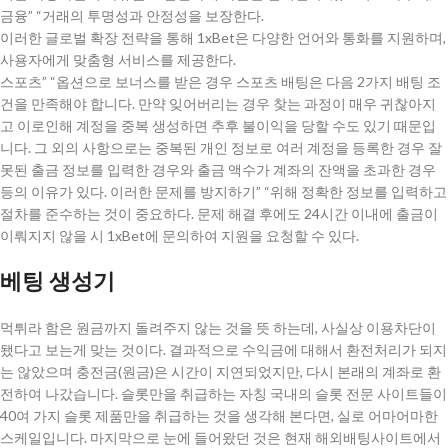
금융” “거래의 투명성과 안정성을 보장한다.
이러한 글로벌 확장 전략을 통해 1xBet은 다양한 언어와 통화를 지원하며,
사용자에게 맞춤형 서비스를 제공한다.
스포츠” “옵션으로 보너스를 받은 경우 스포츠 배팅은 다음 2가지 배팅 조
건을 만족해야 합니다. 만약 잊어버리는 경우 찾는 과정이 매우 귀찮아지
고 이로인해 계정을 중복 생성하면 추후 불이익을 당할 수도 있기 때문입
니다. 그 외의 사항으로는 중복된 개인 정보로 여러 계정을 등록한 경우 잘
못된 출금 정보를 입력한 경우와 출금 액수가 계좌의 잔액을 초과한 경우
등의 이유가 있다. 이러한 문제를 방지하기” “위해 정확한 정보를 입력하고
절차를 준수하는 것이 중요하다. 문제 해결 후에도 24시간 이내에 출금이
이뤄지지 않을 시 1xBet에 문의하여 지원을 요청할 수 있다.
베팅 생성기
먹튀라 함은 원금까지 돌려주지 않는 것을 뜻 하는데, 사실상 이용차단이
됐다고 보는게 맞는 것이다. 결과적으로 수익금에 대해서 환전처리가 되지
는 않았으며 충전금(원금)은 시간이 지연되었지만, 다시 본래의 계좌로 환
전하여 나갔습니다. 슬롯만을 취급하는 자칭 국내의 슬롯 전문 사이트들이
40여 가지 슬롯 제품만을 취급하는 것을 생각해 본다면, 실로 어마어마한
스케일입니다. 마지막으로 눈에 들어왔던 것은 현재 해외배팅사이트에서