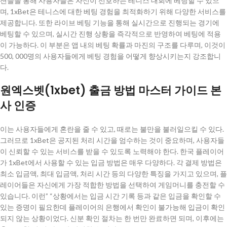
션들을 통해 사용자들은 자신이 선호하는 테니스 대회에 베팅할 수 있으
며, 1xBet은 테니스에 대한 베팅 경험을 최적화하기 위해 다양한 서비스를
제공합니다. 또한 라이브 베팅 기능을 통해 실시간으로 진행되는 경기에
베팅할 수 있으며, 실시간 진행 상황을 즉각적으로 반영하여 베팅에 적용
이 가능하다. 이 부분은 앱 내의 베팅 확률과 마진의 구조를 다루며, 이것이
500, 000명의 사용자들에게 베팅 경험을 어떻게 향상시키는지 강조합니
다.
원엑스벳(1xbet) 출금 방법 마스터 가이드 본
사 인증
이는 사용자들에게 혼란을 줄 수 있고, 때로는 불만을 불러일으킬 수 있다.
그러므로 1xBet은 공지된 처리 시간을 엄수하는 것이 중요하며, 사용자들
이 신뢰할 수 있는 서비스를 받을 수 있도록 노력해야 한다. 한국 플레이어
가 1xBet에서 사용할 수 있는 입금 방법은 매우 다양하다. 각 결제 방법은
최소 입금액, 최대 입금액, 처리 시간 등의 다양한 특징을 가지고 있으며, 플
레이어들은 자신에게 가장 적합한 방법을 선택하여 게임머니를 충전할 수
있습니다. 이런” “상황에서는 입금 시간 기록 등과 같은 입금을 확인할 수
있는 증명이 필요한데 플레이어의 은행에서 확인이 불가능해 입금이 확인
되지 않는 상황이었다. 신분 확인 절차는 한 번만 완료하면 되며, 이후에는