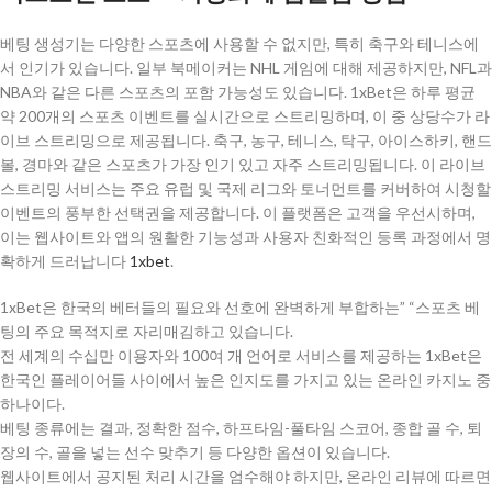
베팅 생성기는 다양한 스포츠에 사용할 수 없지만, 특히 축구와 테니스에
서 인기가 있습니다. 일부 북메이커는 NHL 게임에 대해 제공하지만, NFL과
NBA와 같은 다른 스포츠의 포함 가능성도 있습니다. 1xBet은 하루 평균
약 200개의 스포츠 이벤트를 실시간으로 스트리밍하며, 이 중 상당수가 라
이브 스트리밍으로 제공됩니다. 축구, 농구, 테니스, 탁구, 아이스하키, 핸드
볼, 경마와 같은 스포츠가 가장 인기 있고 자주 스트리밍됩니다. 이 라이브
스트리밍 서비스는 주요 유럽 및 국제 리그와 토너먼트를 커버하여 시청할
이벤트의 풍부한 선택권을 제공합니다. 이 플랫폼은 고객을 우선시하며,
이는 웹사이트와 앱의 원활한 기능성과 사용자 친화적인 등록 과정에서 명
확하게 드러납니다
1xbet
.
1xBet은 한국의 베터들의 필요와 선호에 완벽하게 부합하는” “스포츠 베
팅의 주요 목적지로 자리매김하고 있습니다.
전 세계의 수십만 이용자와 100여 개 언어로 서비스를 제공하는 1xBet은
한국인 플레이어들 사이에서 높은 인지도를 가지고 있는 온라인 카지노 중
하나이다.
베팅 종류에는 결과, 정확한 점수, 하프타임-풀타임 스코어, 종합 골 수, 퇴
장의 수, 골을 넣는 선수 맞추기 등 다양한 옵션이 있습니다.
웹사이트에서 공지된 처리 시간을 엄수해야 하지만, 온라인 리뷰에 따르면