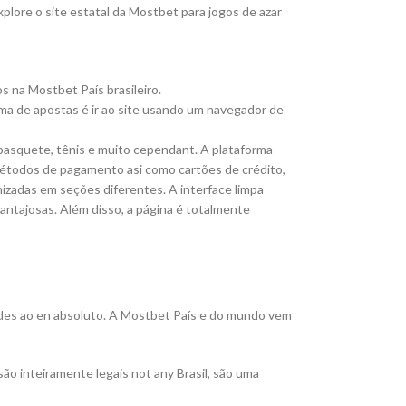
lore o site estatal da Mostbet para jogos de azar
 na Mostbet País brasileiro.
ma de apostas é ir ao site usando um navegador de
 basquete, tênis e muito cependant. A plataforma
 métodos de pagamento asi como cartões de crédito,
nizadas em seções diferentes. A interface limpa
ntajosas. Além disso, a página é totalmente
dades ao en absoluto. A Mostbet País e do mundo vem
ão inteiramente legais not any Brasil, são uma