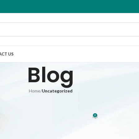
ACT US
Blog
Home
/
Uncategorized
UNCATEGORIZED
No Brasil Apostas Esportivas E C
0
Posted by
SpeedBill India
On April 16, 2025