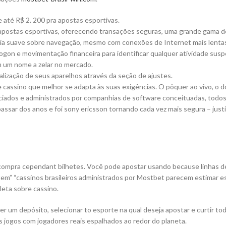
até R$ 2. 200 pra apostas esportivas.
 e apostas esportivas, oferecendo transações seguras, uma grande gama 
ncia suave sobre navegação, mesmo com conexões de Internet mais lenta
gon e movimentação financeira para identificar qualquer atividade susp
 um nome a zelar no mercado.
alização de seus aparelhos através da seção de ajustes.
e cassino que melhor se adapta às suas exigências. O pôquer ao vivo, o 
nciados e administrados por companhias de software conceituadas, todo
ssar dos anos e foi sony ericsson tornando cada vez mais segura – justi
compra cependant bilhetes. Você pode apostar usando because linhas de
” “cassinos brasileiros administrados por Mostbet parecem estimar este 
leta sobre cassino.
r um depósito, selecionar to esporte na qual deseja apostar e curtir to
 jogos com jogadores reais espalhados ao redor do planeta.