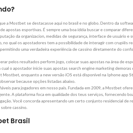
ndo?
que a Mostbet se destacasse aqui no brasil e no globo. Dentro da softwa
 de apostas esportivas. É sempre uma boa idéia buscar e comparar difer
utação da organizacion, medidas de segurança, interface de usuário e s
no qual os apostadores tem a possibilidade de interagir com crupiês rea
, permitindo uma verdadeira experiência de cassino diretamente do confor
rar pelos resultados perform jogo, colocar suas apostas na área de esp
a cual o apostador inicie suas apostas search engine marketing demoras
ut Mostbet, enquanto a new versão iOS está disponível na Iphone app St
 observar because opções listadas abaixo.
áveis para jogadores em nosso país. Fundada em 2009, a Mostbet ofere
gente. A plataforma foca em qualidade dos teus serviços, fornecendo b
navegação. Você concorda apresentando um certo conjunto residencial d
 sobre cassino.
et Brasil