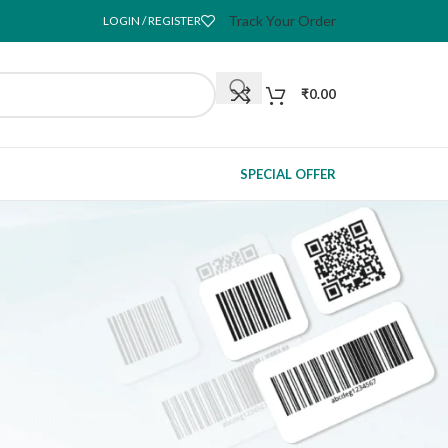
Track Your Order
LOGIN / REGISTER
₹
0.00
SPECIAL OFFER
assino Online