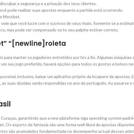
isculpar a segurança e a privação dos teus clientes.
você pode realizar suas apostas enquanto a partida está ocorrendo.
no Mostbet.
voie que você lucre com o sucesso de seus rivais. Somente se a estimati
sco, mas pode ser compensado se to seu palpite estiver correto.
t” “[newline]roleta
ais para manter os jogadores entretidos por hrs a fio. Algumas máquina
 um seu jogo preferido, haverá opções para todos os gostos e bolsos nes
possível, inclusive, baixar um aplicativo próprio da incapere de apostas.
te, as suas dúvidas serão respondidas no ano de português. Ao pasarse o 
sil
r Curaçao, garantindo que a new plataforma siga operating system padrõ
et. Os esports de fantasia são uma forma well-liked de apostas dispon
s pontos são acumulados fundamentada no desempenho actual desses atlet