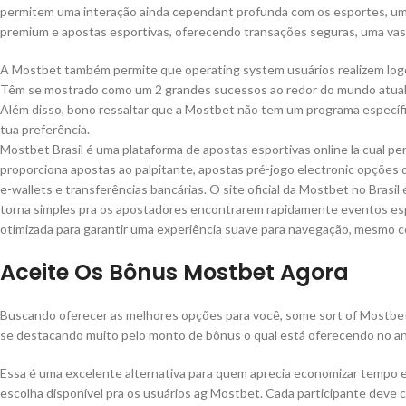
permitem uma interação ainda cependant profunda com os esportes, uma v
premium e apostas esportivas, oferecendo transações seguras, uma vas
A Mostbet também permite que operating system usuários realizem logon
Têm se mostrado como um 2 grandes sucessos ao redor do mundo atual,
Além disso, bono ressaltar que a Mostbet não tem um programa específi
tua preferência.
Mostbet Brasil é uma plataforma de apostas esportivas online la cual pe
proporciona apostas ao palpitante, apostas pré-jogo electronic opções 
e-wallets e transferências bancárias. O site oficial da Mostbet no Brasi
torna simples pra os apostadores encontrarem rapidamente eventos espo
otimizada para garantir uma experiência suave para navegação, mesmo 
Aceite Os Bônus Mostbet Agora
Buscando oferecer as melhores opções para você, some sort of Mostbet B
se destacando muito pelo monto de bônus o qual está oferecendo no an
Essa é uma excelente alternativa para quem aprecia economizar tempo ele
escolha disponível pra os usuários ag Mostbet. Cada participante deve c