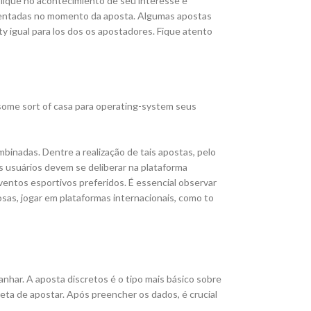
Clique no acontecimiento de seu interesse e
esentadas no momento da aposta. Algumas apostas
y igual para los dos os apostadores. Fique atento
some sort of casa para operating-system seus
binadas. Dentre a realização de tais apostas, pelo
os usuários devem se deliberar na plataforma
ventos esportivos preferidos. É essencial observar
sas, jogar em plataformas internacionais, como to
nhar. A aposta discretos é o tipo mais básico sobre
eta de apostar. Após preencher os dados, é crucial