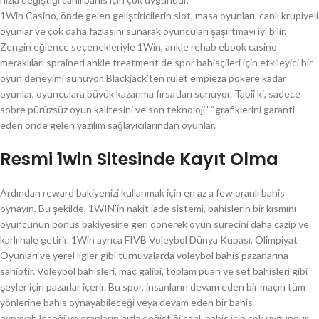
1Win Casino, önde gelen geliştiricilerin slot, masa oyunları, canlı krupiyeli
oyunlar ve çok daha fazlasını sunarak oyuncuları şaşırtmayı iyi bilir.
Zengin eğlence seçenekleriyle 1Win, ankle rehab ebook casino
meraklıları sprained ankle treatment de spor bahisçileri için etkileyici bir
oyun deneyimi sunuyor. Blackjack’ten rulet empieza pokere kadar
oyunlar, oyunculara büyük kazanma fırsatları sunuyor. Tabii ki, sadece
sobre pürüzsüz oyun kalitesini ve son teknoloji” “grafiklerini garanti
eden önde gelen yazılım sağlayıcılarından oyunlar.
Resmi 1win Sitesinde Kayıt Olma
Ardından reward bakiyenizi kullanmak için en az a few oranlı bahis
oynayın. Bu şekilde, 1WIN’in nakit iade sistemi, bahislerin bir kısmını
oyuncunun bonus bakiyesine geri dönerek oyun sürecini daha cazip ve
karlı hale getirir. 1Win ayrıca FIVB Voleybol Dünya Kupası, Olimpiyat
Oyunları ve yerel ligler gibi turnuvalarda voleybol bahis pazarlarına
sahiptir. Voleybol bahisleri, maç galibi, toplam puan ve set bahisleri gibi
şeyler için pazarlar içerir. Bu spor, insanların devam eden bir maçın tüm
yönlerine bahis oynayabileceği veya devam eden bir bahis
oynayabileceği ve oranların hızla değiştiği canlı bahis için çok uygundur.