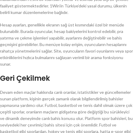
faaliyet göstermektedirler. 1Win’in Türkiye’deki yasal durumu, ülkenin
belirli kumar düzenlemelerine bağlıdır.
Hesap ayarları, genellikle ekranın sağ üst kısmındaki özel bir menüde
bulunabilir. Burada oyuncular, hesap bakiyelerini kontrol edebilir, pra
yatırma ve çekme işlemleri yapabilir, ayarlarını değiştirebilir ve bahis
geçmişini görebilirler. Bu menüye kolay erişim, oyuncuların hesaplarını
rahatça yönetmelerini sağlar. Site, oyuncuların favori oyunlarını veya spor
etkinliklerini hızlıca bulmalarını sağlayan verimli bir arama fonksiyonu
sunar.
Geri Çekilmek
Devam eden maçlar hakkında canlı oranlar, istatistikler ve güncellemeler
sunan platform, kişinin gerçek zamanlı olarak bilgilendirilmiş bahisler
yapmasına yardımcı olur. Futbol, ​​basketbol ve tenis dahil olmak üzere çok
çeşitli sporlar, oranların maçların gidişatına göre değiştiği bu sürükleyici
ve dinamik deneyimde canlı bahis konusu olur. Platform spor bahisleri, bu
seviyedeki her çevrimiçi bahis sitesi için çok önemlidir. Futbol ve
basketbol gibi sporlardan, hokey ve tenis gibi sporlara, hatta e-spor gibi