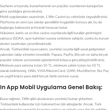
Sayfanın ortasında, kumarhanenin en popüler oyunlarının kategoriye
göre ayrıldığını göreceksiniz.
Mobil uygulamaları sayesinde, 1 Win Casino’yu cebinizde taşıyabilirsiniz.
Platforma en yeni üye olanlar genellikle hoşgeldin bonusu alır, bu da
başlangıç bakiyesini arttırarak heyecan katar.
Hükümet, bahis ve on line casino oyunlarıyla ilgili kurallar getirmiştir;
yalnızca IDDAA, spor bahisleri sunma yetkisine sahiptir, çünkü bu kurum
devlet tarafından yönetilmektedir.
Ancak, Türkiye’deki oyuncuların, çevrimiçi oyunla ilgili yasal gelişmeleri
yakından takip etmeleri önemlidir. Papara, PayFix, Bitcoin ve daha birçok
popüler ödeme yöntemiyle işlemlerinizi kolayca gerçekleştirebilirsiniz.
Minimum para yatırma tutarı 10 TL, minimum çekim tutarı ise 50 TL
olarak belirlenmiş. 1Win, VISA/MasterCard, QIWI, MuchBetter, Sky Pay
ve çeşitli kripto para dahil birçok farklı yöntem sunar.
In App Mobil Uygulama Genel Bakış:
Buna rağmen, 1Win gibi uluslararası çevrimiçi kumar şirketleri,
Türkiye’deki kullanıcılar için hükümetten izin almışlardır. Ancak, Türk
makamlarından resmi bir lisansları yoktur ve aslında yasa dışı bir şekilde