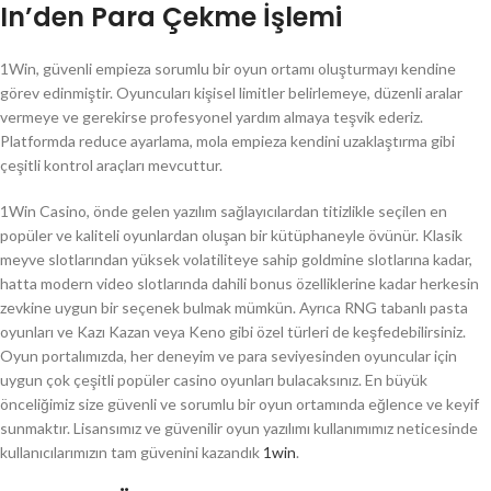
In’den Para Çekme İşlemi
1Win, güvenli empieza sorumlu bir oyun ortamı oluşturmayı kendine
görev edinmiştir. Oyuncuları kişisel limitler belirlemeye, düzenli aralar
vermeye ve gerekirse profesyonel yardım almaya teşvik ederiz.
Platformda reduce ayarlama, mola empieza kendini uzaklaştırma gibi
çeşitli kontrol araçları mevcuttur.
1Win Casino, önde gelen yazılım sağlayıcılardan titizlikle seçilen en
popüler ve kaliteli oyunlardan oluşan bir kütüphaneyle övünür. Klasik
meyve slotlarından yüksek volatiliteye sahip goldmine slotlarına kadar,
hatta modern video slotlarında dahili bonus özelliklerine kadar herkesin
zevkine uygun bir seçenek bulmak mümkün. Ayrıca RNG tabanlı pasta
oyunları ve Kazı Kazan veya Keno gibi özel türleri de keşfedebilirsiniz.
Oyun portalımızda, her deneyim ve para seviyesinden oyuncular için
uygun çok çeşitli popüler casino oyunları bulacaksınız. En büyük
önceliğimiz size güvenli ve sorumlu bir oyun ortamında eğlence ve keyif
sunmaktır. Lisansımız ve güvenilir oyun yazılımı kullanımımız neticesinde
kullanıcılarımızın tam güvenini kazandık
1win
.