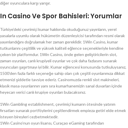
diğer oyunculara karşı yarışır.
In Casino Ve Spor Bahisleri: Yorumlar
Türkiye’deki çevrimiçi kumar hakkında okuduğunuz yayınların, yerel
yasalarla uyumlu olarak hükümetin düzenleyicisi tarafından resmi olarak
yayınlandığını doğrulamak her zaman gereklidir. 1Win Casino, kumar
tutkunlarını çeşitlilik ve yüksek kaliteli eğlence seçenekleriyle kendine
çeken bir platformdur. 1Win Casino, önde gelen geliştiricilerin slot,
zaman oyunları, canlı krupiyeli oyunlar ve çok daha fazlasını sunarak
oyuncuları şaşırtmayı iyi bilir. Kumar eğlencesi konusunda tutkuluysanız,
1500’den fazla farklı seçeneğe sahip olan çok çeşitli oyunlarımıza dikkat
etmenizi şiddetle tavsiye ederiz. Casinomuzda renkli slot makineleri,
klasik masa oyunlarının yanı sıra kumarhanemizin sanal duvarları içinde
heyecan verici canlı krupiye oyunları bulacaksınız.
1Win Gambling establishment, çevrimiçi kumarın ötesinde yatırım
fırsatları sunarak portföylerini çeşitlendirmek empieza getiri elde etmek
isteyen bireyleri cezbetmektedir.
1Win Casino’nun oyun lisansı, Curaçao eGaming tarafından