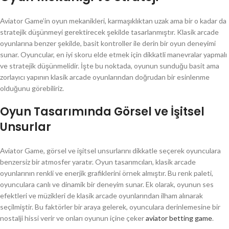
Aviator Game’in oyun mekanikleri, karmaşıklıktan uzak ama bir o kadar da
stratejik düşünmeyi gerektirecek şekilde tasarlanmıştır. Klasik arcade
oyunlarına benzer şekilde, basit kontroller ile derin bir oyun deneyimi
sunar. Oyuncular, en iyi skoru elde etmek için dikkatli manevralar yapmalı
ve stratejik düşünmelidir. İşte bu noktada, oyunun sunduğu basit ama
zorlayıcı yapının klasik arcade oyunlarından doğrudan bir esinlenme
olduğunu görebiliriz.
Oyun Tasarımında Görsel ve İşitsel
Unsurlar
Aviator Game, görsel ve işitsel unsurlarını dikkatle seçerek oyunculara
benzersiz bir atmosfer yaratır. Oyun tasarımcıları, klasik arcade
oyunlarının renkli ve enerjik grafiklerini örnek almıştır. Bu renk paleti,
oyunculara canlı ve dinamik bir deneyim sunar. Ek olarak, oyunun ses
efektleri ve müzikleri de klasik arcade oyunlarından ilham alınarak
seçilmiştir. Bu faktörler bir araya gelerek, oyunculara derinlemesine bir
nostalji hissi verir ve onları oyunun içine çeker
aviator betting game
.