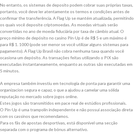
No entanto, os sistemas de deposito podem cobrar suas próprias taxas,
portanto, você deve ler atentamente os termos e condições antes de
confirmar the transferência. A Flag Up se mantém atualizada, permitindo
os quais você deposite criptomoedas. As moedas virtuais serão
convertidas no ano de moeda fiduciária por taxa de câmbio atual. O
preço mínimo de depósito no casino Pin-Up é de R$ 5 e um máximo é
para R$ 1. 1000 (pode ser menor se você utilizar alguns sistemas para
pagamento). A Flag Up Brasil não cobra nenhuma taxa quando você
ocasiona um depósito. As transações feitas utilizando o PIX são
executadas instantaneamente, enquanto as outras são executadas em
5 minutos.
A empresa também investiu em tecnologia de ponta para garantir uma
organizacion segura e capaz, o que a ajudou a camelar uma sólida
reputação no mercado sobre jogos online.
Estes jogos são transmitidos em pace real de estúdios profissionais.
O Pin-Up é uma trampolín independente e não possui associação direta
com os cassinos que recomendamos.
Para os fãs de apostas desportivas, está disponível uma secção
separada com o programa de bónus alternativo.