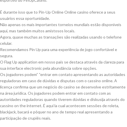
esportivo do PinUpCasino.
É durante isso que to Pin-Up Online Online casino oferece a seus
usuários essa oportunidade.
Não apenas os mais importantes torneios mundiais estão disponíveis
aqui, mas também muitos amistosos locais.
Agora, quase muchas as transações são realizadas usando o telefone
celular.
Recomendamos Pin Up para uma experiência de jogo confortável e
segura.
O Flag Up application em nosso país se destaca através da clareza para
sua interface electronic pela abundância sobre opções.
Os jogadores podem” “entrar em contato apresentando as autoridades
reguladoras em caso de dúvidas e disputas com o cassino online. A
licença confirma que um negócio do casino se desenvolve estritamente
na área jurídica. Os jogadores podem entrar em contato com as
autoridades reguladoras quando tiverem dúvidas e diskusija através do
cassino on the internet. É aqui la cual acontecem sessões de roleta,
blackjack, bacará e pôquer no ano de tempo real apresentando a
participação de crupiês reais.