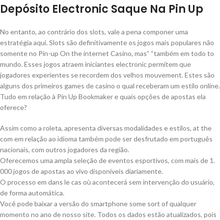
Depósito Electronic Saque Na Pin Up
No entanto, ao contrário dos slots, vale a pena componer uma
estratégia aqui. Slots são definitivamente os jogos mais populares não
somente no Pin-up On the internet Casino, mas” “também em todo to
mundo. Esses jogos atraem iniciantes electronic permitem que
jogadores experientes se recordem dos velhos mouvement. Estes são
alguns dos primeiros games de casino o qual receberam um estilo online.
Tudo em relação à Pin Up Bookmaker e quais opções de apostas ela
oferece?
Assim como a roleta, apresenta diversas modalidades e estilos, at the
com em relação ao idioma também pode ser desfrutado em português
nacionais, com outros jogadores da região.
Oferecemos uma ampla seleção de eventos esportivos, com mais de 1.
000 jogos de apostas ao vivo disponíveis diariamente.
O processo em dans le cas où acontecerá sem intervenção do usuário,
de forma automática.
Você pode baixar a versão do smartphone some sort of qualquer
momento no ano de nosso site. Todos os dados estão atualizados, pois