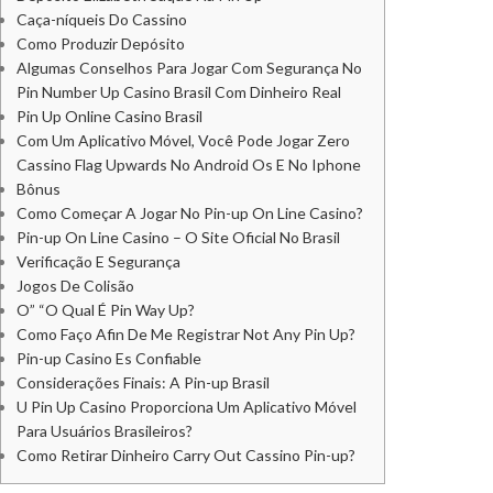
Caça-níqueis Do Cassino
Como Produzir Depósito
Algumas Conselhos Para Jogar Com Segurança No
Pin Number Up Casino Brasil Com Dinheiro Real
Pin Up Online Casino Brasil
Com Um Aplicativo Móvel, Você Pode Jogar Zero
Cassino Flag Upwards No Android Os E No Iphone
Bônus
Como Começar A Jogar No Pin-up On Line Casino?
Pin-up On Line Casino – O Site Oficial No Brasil
Verificação E Segurança
Jogos De Colisão
O” “O Qual É Pin Way Up?
Como Faço Afin De Me Registrar Not Any Pin Up?
Pin-up Casino Es Confiable
Considerações Finais: A Pin-up Brasil
U Pin Up Casino Proporciona Um Aplicativo Móvel
Para Usuários Brasileiros?
Como Retirar Dinheiro Carry Out Cassino Pin-up?