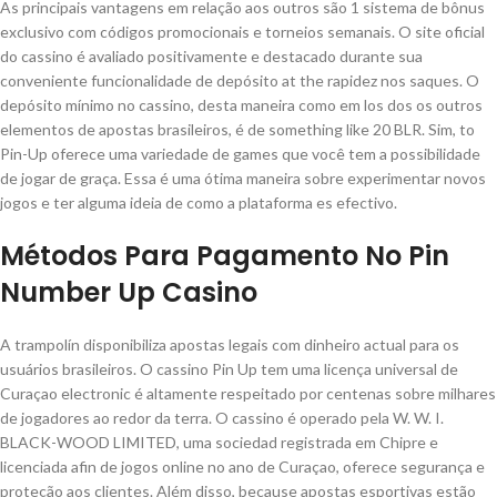
As principais vantagens em relação aos outros são 1 sistema de bônus
exclusivo com códigos promocionais e torneios semanais. O site oficial
do cassino é avaliado positivamente e destacado durante sua
conveniente funcionalidade de depósito at the rapidez nos saques. O
depósito mínimo no cassino, desta maneira como em los dos os outros
elementos de apostas brasileiros, é de something like 20 BLR. Sim, to
Pin-Up oferece uma variedade de games que você tem a possibilidade
de jogar de graça. Essa é uma ótima maneira sobre experimentar novos
jogos e ter alguma ideia de como a plataforma es efectivo.
Métodos Para Pagamento No Pin
Number Up Casino
A trampolín disponibiliza apostas legais com dinheiro actual para os
usuários brasileiros. O cassino Pin Up tem uma licença universal de
Curaçao electronic é altamente respeitado por centenas sobre milhares
de jogadores ao redor da terra. O cassino é operado pela W. W. I.
BLACK-WOOD LIMITED, uma sociedad registrada em Chipre e
licenciada afin de jogos online no ano de Curaçao, oferece segurança e
proteção aos clientes. Além disso, because apostas esportivas estão