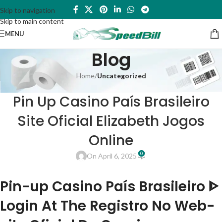
Skip to navigation
Skip to main content
MENU
Blog
Home
/
Uncategorized
UNCATEGORIZED
Pin Up Casino País Brasileiro
Site Oficial Elizabeth Jogos
Online
0
On April 6, 2025
Pin-up Casino País Brasileiro ᐈ
Login At The Registro No Web-