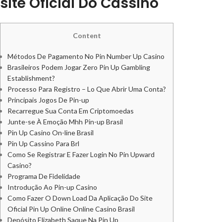
site Oficial Do Cassino
Content
Métodos De Pagamento No Pin Number Up Casino
Brasileiros Podem Jogar Zero Pin Up Gambling
Establishment?
Processo Para Registro – Lo Que Abrir Uma Conta?
Principais Jogos De Pin-up
Recarregue Sua Conta Em Criptomoedas
Junte-se À Emoção Mhh Pin-up Brasil
Pin Up Casino On-line Brasil
Pin Up Cassino Para Brl
Como Se Registrar E Fazer Login No Pin Upward
Casino?
Programa De Fidelidade
Introdução Ao Pin-up Casino
Como Fazer O Down Load Da Aplicação Do Site
Oficial Pin Up Online Online Casino Brasil
Depósito Elizabeth Saque Na Pin Up