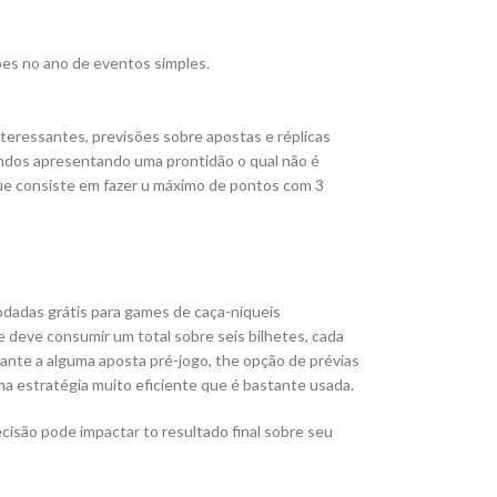
ões no ano de eventos simples.
nteressantes, previsões sobre apostas e réplicas
ndos apresentando uma prontidão o qual não é
que consiste em fazer u máximo de pontos com 3
odadas grátis para games de caça-níqueis
te deve consumir um total sobre seis bilhetes, cada
nte a alguma aposta pré-jogo, the opção de prévias
ma estratégia muito eficiente que é bastante usada.
são pode impactar to resultado final sobre seu