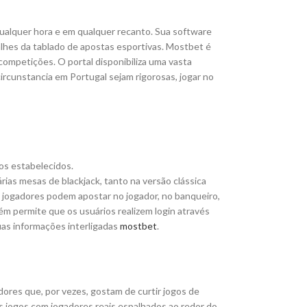
qualquer hora e em qualquer recanto. Sua software
hes da tablado de apostas esportivas. Mostbet é
ompetições. O portal disponibiliza uma vasta
ircunstancia em Portugal sejam rigorosas, jogar no
os estabelecidos.
ias mesas de blackjack, tanto na versão clássica
s jogadores podem apostar no jogador, no banqueiro,
bém permite que os usuários realizem login através
uas informações interligadas
mostbet
.
dores que, por vezes, gostam de curtir jogos de
os jogos com jogadores reais espalhados ao redor do