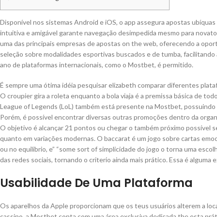
Disponível nos sistemas Android e iOS, o app assegura apostas ubíquas 
intuitiva e amigável garante navegação desimpedida mesmo para novat
uma das principais empresas de apostas on the web, oferecendo a oportu
seleção sobre modalidades esportivas buscados e de tumba, facilitando a
ano de plataformas internacionais, como o Mostbet, é permitido.
É sempre uma ótima idéia pesquisar elizabeth comparar diferentes plat
O croupier gira a roleta enquanto a bola viaja é a premissa básica de tod
League of Legends (LoL) também está presente na Mostbet, possuindo c
Porém, é possível encontrar diversas outras promoções dentro da organ
O objetivo é alcançar 21 pontos ou chegar o também próximo possível se
quanto em variações modernas. O baccarat é um jogo sobre cartas emocio
ou no equilibrio, e” “some sort of simplicidade do jogo o torna uma esc
das redes sociais, tornando o criterio ainda mais prático. Essa é algum
Usabilidade De Uma Plataforma
Os aparelhos da Apple proporcionam que os teus usuários alterem a loca
cassino, a Mostbet conta com uma área exclusiva dedicada the esta prát