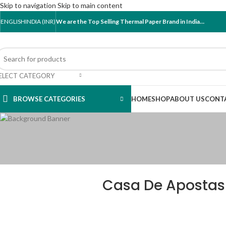
Skip to navigation
Skip to main content
ENGLISH
INDIA (INR)
We are the Top Selling Thermal Paper Brand in India…
ELECT CATEGORY
BROWSE CATEGORIES
HOME
SHOP
ABOUT US
CONT
Casa De Apostas