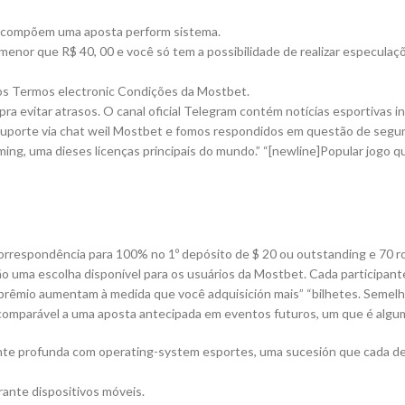
s compõem uma aposta perform sistema.
enor que R$ 40, 00 e você só tem a possibilidade de realizar especulaç
 dos Termos electronic Condições da Mostbet.
ra evitar atrasos. O canal oficial Telegram contém notícias esportivas i
uporte via chat weil Mostbet e fomos respondidos em questão de segu
ing, uma dieses licenças principais do mundo.” “[newline]Popular jogo 
correspondência para 100% no 1º depósito de $ 20 ou outstanding e 70 r
 são uma escolha disponível para os usuários da Mostbet. Cada participan
rêmio aumentam à medida que você adquisición mais” “bilhetes. Semelha
É comparável a uma aposta antecipada em eventos futuros, um que é algu
te profunda com operating-system esportes, uma sucesión que cada deci
rante dispositivos móveis.