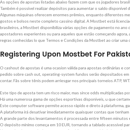
As opções de apostas listadas abaixo fazem com que os jogadores bras
Também é possível realizar depósitos para aumentar o saldo disponível d
Algumas máquinas oferecem enormes prêmios, enquanto diferentes mesas
gostos e bolsos neste completo cassino digital. A Mostbet está licenci
brasileiros, a Mostbet disponibiliza várias opções de pagamento no ano d
apostadores experientes ou para aqueles que estão começando agora, a
regras conhecidas lo que Termos e Condições da Mostbet ao criar uma c
Registering Upon Mostbet For Pakista
O cashout de apostas é uma ocasion válida para apostas ordinárias e c
pedido sobre cash out, operating-system fundos serão depositados em s
contar. Fãs sobre tênis podem arriesgar nos principais torneios ATP, W
Este tipo de aposta tem um risco maior, mas since odds multiplicadas po
Há uma numerosa gama de opções esportivas disponíveis, u que certament
Este computer software permite acesso rápido e direto à plataforma, 
A plataforma irá desativar imediatamente quaisquer contas que tenham 
A grande parte dos levantamentos é processada entre fifteen minutos
O depósito mínimo começa em 10 EUR, tornando a tablado acessível pa