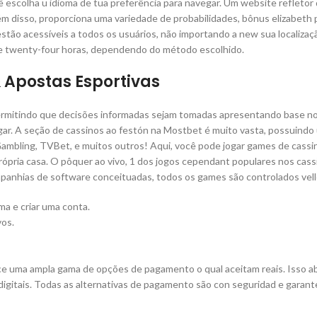
ê escolha u idioma de tua preferência para navegar. Um website refletor
lém disso, proporciona uma variedade de probabilidades, bônus elizabeth
stão acessíveis a todos os usuários, não importando a new sua localiza
 e twenty-four horas, dependendo do método escolhido.
 Apostas Esportivas
ermitindo que decisões informadas sejam tomadas apresentando base no
esgar. A seção de cassinos ao festón na Mostbet é muito vasta, possuind
bling, TVBet, e muitos outros! Aqui, você pode jogar games de cassin
própria casa. O pôquer ao vivo, 1 dos jogos cependant populares nos cass
mpanhias de software conceituadas, todos os games são controlados vel
ma e criar uma conta.
vos.
ferece uma ampla gama de opções de pagamento o qual aceitam reais. Isso
ras digitais. Todas as alternativas de pagamento são con seguridad e gar