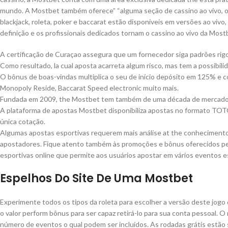
mundo. A Mostbet também oferece” “alguma seção de cassino ao vivo, ond
blackjack, roleta, poker e baccarat estão disponíveis em versões ao viv
definição e os profissionais dedicados tornam o cassino ao vivo da Mo
A certificação de Curaçao assegura que um fornecedor siga padrões rig
Como resultado, la cual aposta acarreta algum risco, mas tem a possibili
O bônus de boas-vindas multiplica o seu de início depósito em 125% e co
Monopoly Reside, Baccarat Speed electronic muito mais.
Fundada em 2009, the Mostbet tem também de uma década de mercado, 
A plataforma de apostas Mostbet disponibiliza apostas no formato TO
única cotação.
Algumas apostas esportivas requerem mais análise at the conhecimento 
apostadores. Fique atento também às promoções e bônus oferecidos pela
esportivas online que permite aos usuários apostar em vários eventos e
Espelhos Do Site De Uma Mostbet
Experimente todos os tipos da roleta para escolher a versão deste jogo
o valor perform bônus para ser capaz retirá-lo para sua conta pessoal. 
número de eventos o qual podem ser incluídos. As rodadas grátis estão s