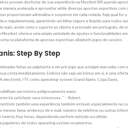
ileiros possam desfrutar de sua experiência na Mostbet BR quando apos
e manera acelerada e aproveitar while diversas apostas esportivas com o
 proporcionam adrenalina e suspense em cada rodada. Seja qual for u s
ada e regulamentada, garantindo um klima seguro e límpido para todos o
e reais, assim como o suporte ao cliente é prestado em português, de mod
 Mostbet oferece uma ampla variedade de opções e funcionalidades em 
onta na plataforma de apostas esportivas elizabeth jogos de cassino.
nis: Step By Step
ombinadas feitas ao palpitante e em pré-jogo que estejam marcadas com 
ua conta imediatamente. Embora não seja um bônus em si, é uma oferta 
TA electronic ITF, como operating-system Grand Slams, Copa Davis,
ssibilitam um retorno peligrosamente maior.
e irá satisfazer seus interesses. ” – Robert.
garantindo também uma experiência também estável, especialmente na co
o mesmo fama, endereço de e-mail, número de telefone ou outras inform
 e twenty four horas, dependendo perform método escolhido.
ra jogadores de todos operating system orçamentos.