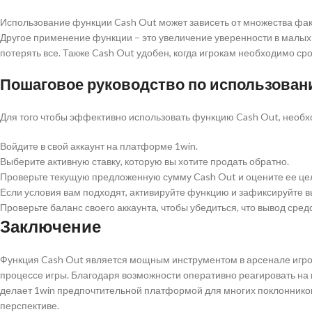
Использование функции Cash Out может зависеть от множества факто
Другое применение функции – это увеличение уверенности в малых
потерять все. Также Cash Out удобен, когда игрокам необходимо сро
Пошаговое руководство по использован
Для того чтобы эффективно использовать функцию Cash Out, необх
Войдите в свой аккаунт на платформе 1win.
Выберите активную ставку, которую вы хотите продать обратно.
Проверьте текущую предложенную сумму Cash Out и оцените ее це
Если условия вам подходят, активируйте функцию и зафиксируйте в
Проверьте баланс своего аккаунта, чтобы убедиться, что вывод сре
Заключение
Функция Cash Out является мощным инструментом в арсенале игроко
процессе игры. Благодаря возможности оперативно реагировать на 
делает 1win предпочтительной платформой для многих поклонников
перспективе.