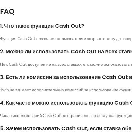
FAQ
1. Что такое функция Cash Out?
Функция Cash Out позволяет пользователям закрыть ставку до зав
2. Можно ли использовать Cash Out на всех ставк
Нет, Cash Out доступен не на всех ставках, его можно использовать 
3. Есть ли комиссии за использование Cash Out в
1win не взимает дополнительных комиссий за использование функц
4. Как часто можно использовать функцию Cash 
Число использований Cash Out не ограничено, но доступна функция
5. Зачем использовать Cash Out, если ставка о