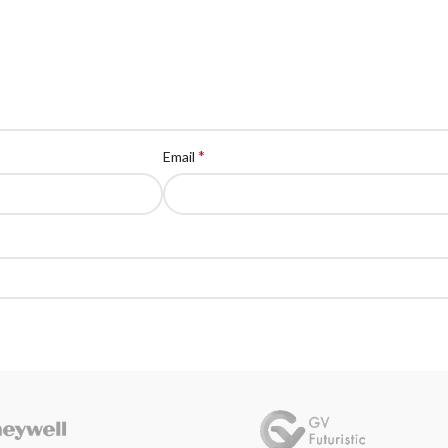
*
Email