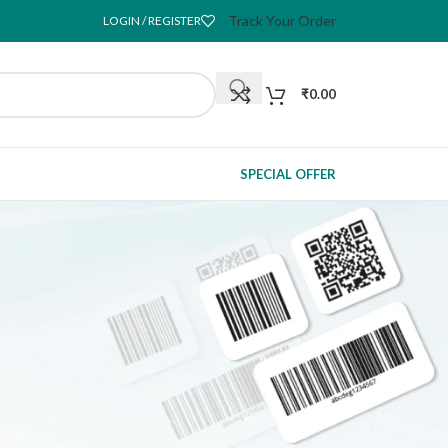
Track Your Order
LOGIN / REGISTER
₹
0.00
SPECIAL OFFER
win