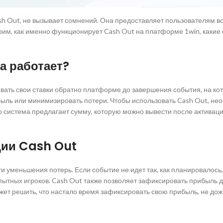
sh Out, не вызывает сомнений. Она предоставляет пользователям в
рим, как именно функционирует Cash Out на платформе 1win, какие
а работает?
вать свои ставки обратно платформе до завершения события, на кот
ыль или минимизировать потери. Чтобы использовать Cash Out, не
го система предлагает сумму, которую можно вывести после актива
ии Cash Out
 уменьшения потерь. Если событие не идет так, как планировалось
опытных игроков. Cash Out также позволяет зафиксировать прибыль
может решить, что настало время зафиксировать свою прибыль, не д
?