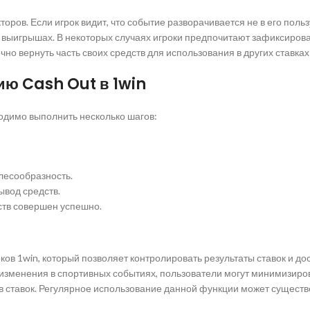
ров. Если игрок видит, что событие разворачивается не в его поль
 выигрышах. В некоторых случаях игроки предпочитают зафиксиров
чно вернуть часть своих средств для использования в других ставка
ию Cash Out в 1win
одимо выполнить несколько шагов:
лесообразность.
ывод средств.
дств совершен успешно.
в 1win, который позволяет контролировать результаты ставок и до
изменения в спортивных событиях, пользователи могут минимизирова
 ставок. Регулярное использование данной функции может существ