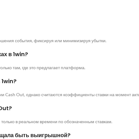
ершения события, фиксируя или минимизируя убытки.
ах в 1win?
только там, где это предлагает платформа.
 1win?
ии Cash Out, однако считаются коэффициенты ставки на момент акт
Out?
 только в реальном времени по обозначенным ставкам.
бещала быть выигрышной?